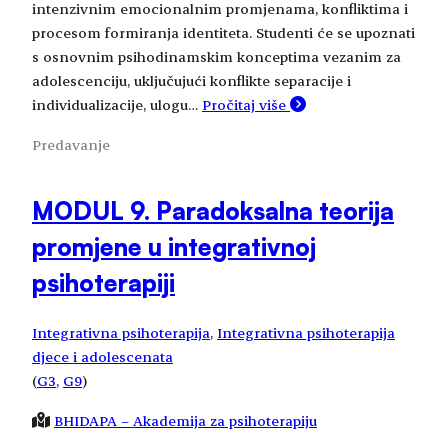
intenzivnim emocionalnim promjenama, konfliktima i
procesom formiranja identiteta. Studenti će se upoznati
s osnovnim psihodinamskim konceptima vezanim za
adolescenciju, uključujući konflikte separacije i
individualizacije, ulogu…
Pročitaj više
Predavanje
MODUL 9. Paradoksalna teorija
promjene u integrativnoj
psihoterapiji
Integrativna psihoterapija
, 
Integrativna psihoterapija
djece i adolescenata
(
G3
, 
G9
)
BHIDAPA – Akademija za psihoterapiju