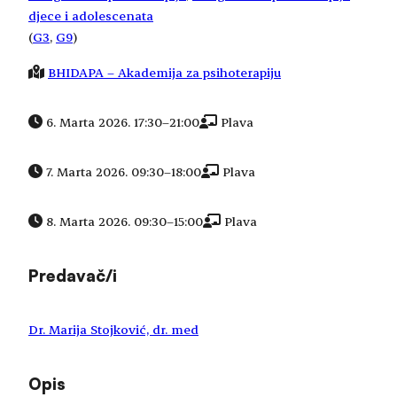
djece i adolescenata
(
G3
, 
G9
)
BHIDAPA – Akademija za psihoterapiju
6. Marta 2026. 17:30
–
21:00
Plava
7. Marta 2026. 09:30
–
18:00
Plava
8. Marta 2026. 09:30
–
15:00
Plava
Predavač/i
Dr. Marija Stojković, dr. med
Opis