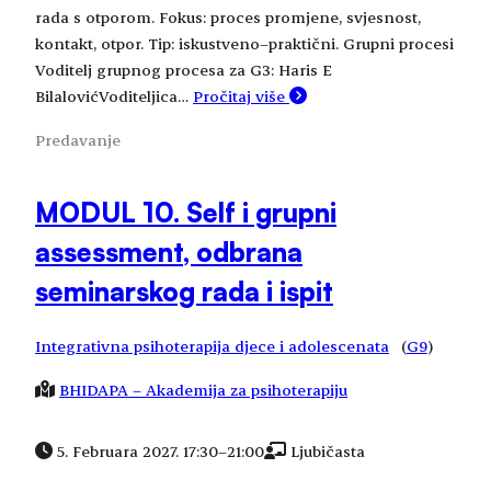
rada s otporom. Fokus: proces promjene, svjesnost,
kontakt, otpor. Tip: iskustveno–praktični. Grupni procesi
Voditelj grupnog procesa za G3: Haris E
BilalovićVoditeljica…
Pročitaj više
Predavanje
MODUL 10. Self i grupni
assessment, odbrana
seminarskog rada i ispit
Integrativna psihoterapija djece i adolescenata
(
G9
)
BHIDAPA – Akademija za psihoterapiju
5. Februara 2027. 17:30
–
21:00
Ljubičasta