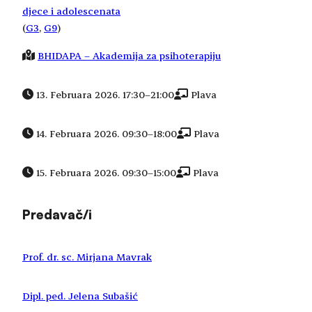
djece i adolescenata
(
G3
, 
G9
)
BHIDAPA – Akademija za psihoterapiju
13. Februara 2026. 17:30
–
21:00
Plava
14. Februara 2026. 09:30
–
18:00
Plava
15. Februara 2026. 09:30
–
15:00
Plava
Predavač/i
Prof. dr. sc. Mirjana Mavrak
Dipl. ped. Jelena Subašić