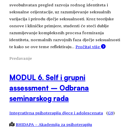
sveobuhvatan pregled razvoja rodnog identiteta i
seksualne orijentacije, uz razumijevanje seksualnih
varijacija i prirodu dječje seksualnosti. Kroz teorijske
osnove i kliničke primjere, studenti će steći dublje
razumijevanje kompleksnih procesa formiranja
identiteta, normalnih razvojnih faza dječje seksualnosti
te kako se ove teme reflektiraju…
Pročitaj više
Predavanje
MODUL 6. Self i grupni
assessment – Odbrana
seminarskog rada
Integrativna psihoterapija djece i adolescenata
(
G9
)
BHIDAPA – Akademija za psihoterapiju