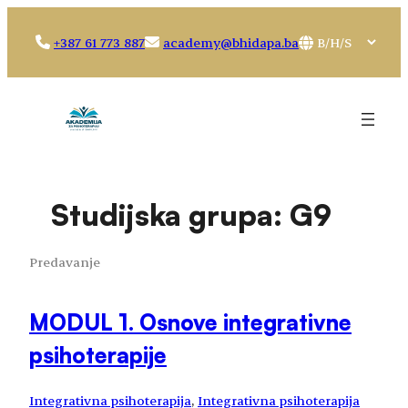
Idi
na
Choose
+387 61 773 887
academy@bhidapa.ba
sadržaj
a
language
Studijska grupa:
G9
Predavanje
MODUL 1. Osnove integrativne
psihoterapije
Integrativna psihoterapija
, 
Integrativna psihoterapija