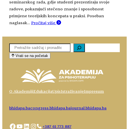
seminarskog rada, gdje studenti prezentiraju svoje
radove, pokazujući stečeno znanje i sposobnost
primjene teorijskih koncepata u praksi. Poseban
naglasak…
Pročitaj više
Pretaga
Vrati se na početak
O Akademiji
Edukacija
Upis
Istraživanje
Impresum
bhidapa.ba
congress.bhidapa.ba
journal.bhidapa.ba
Facebook
YouTube
LinkedIn
Instagram
+387 61 773 887