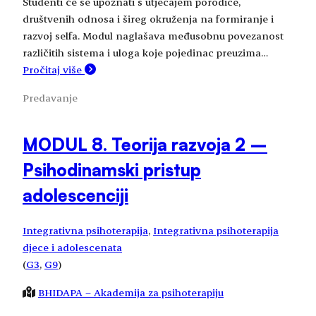
Studenti će se upoznati s utjecajem porodice,
društvenih odnosa i šireg okruženja na formiranje i
razvoj selfa. Modul naglašava međusobnu povezanost
različitih sistema i uloga koje pojedinac preuzima…
Pročitaj više
Predavanje
MODUL 8. Teorija razvoja 2 –
Psihodinamski pristup
adolescenciji
Integrativna psihoterapija
, 
Integrativna psihoterapija
djece i adolescenata
(
G3
, 
G9
)
BHIDAPA – Akademija za psihoterapiju