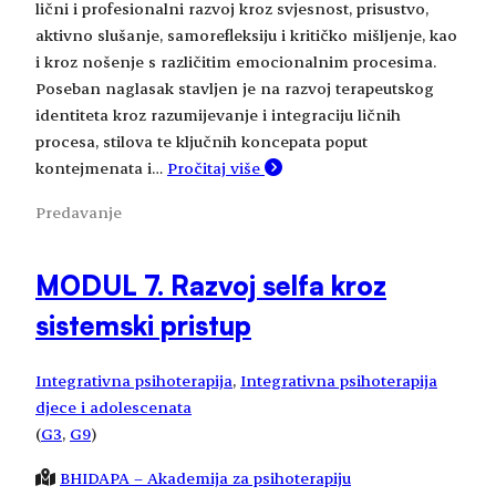
lični i profesionalni razvoj kroz svjesnost, prisustvo,
aktivno slušanje, samorefleksiju i kritičko mišljenje, kao
i kroz nošenje s različitim emocionalnim procesima.
Poseban naglasak stavljen je na razvoj terapeutskog
identiteta kroz razumijevanje i integraciju ličnih
procesa, stilova te ključnih koncepata poput
kontejmenata i…
Pročitaj više
Predavanje
MODUL 7. Razvoj selfa kroz
sistemski pristup
Integrativna psihoterapija
, 
Integrativna psihoterapija
djece i adolescenata
(
G3
, 
G9
)
BHIDAPA – Akademija za psihoterapiju