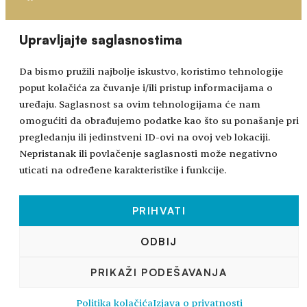
Choose
academy@bhidapa.ba
Upravljajte saglasnostima
a
language
Da bismo pružili najbolje iskustvo, koristimo tehnologije
poput kolačića za čuvanje i/ili pristup informacijama o
uređaju. Saglasnost sa ovim tehnologijama će nam
omogućiti da obrađujemo podatke kao što su ponašanje pri
pregledanju ili jedinstveni ID-ovi na ovoj veb lokaciji.
Nepristanak ili povlačenje saglasnosti može negativno
uticati na određene karakteristike i funkcije.
PRIHVATI
Sva prava zadržana © 2024-2026.
ODBIJ
BHIDAPA
– Bosansko-hercegovačka integrativna
PRIKAŽI PODEŠAVANJA
dječija i adolescentna psihoterapijska Asocijacija
Politika kolačića
Izjava o privatnosti