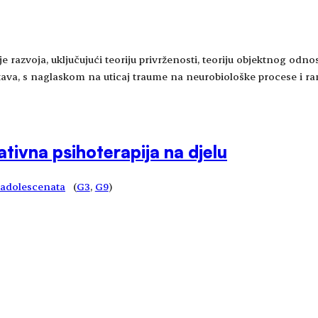
e razvoja, uključujući teoriju privrženosti, teoriju objektnog odnosa
tava, s naglaskom na uticaj traume na neurobiološke procese i ran
tivna psihoterapija na djelu
i adolescenata
(
G3
, 
G9
)