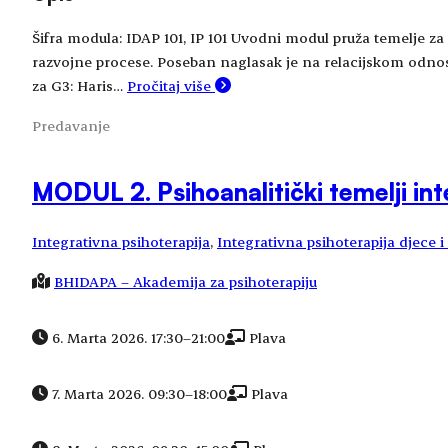
Šifra modula: IDAP 101, IP 101 Uvodni modul pruža temelje za r
razvojne procese. Poseban naglasak je na relacijskom odnosu 
za G3: Haris…
Pročitaj više
Predavanje
MODUL 2. Psihoanalitički temelji int
Integrativna psihoterapija
, 
Integrativna psihoterapija djece 
BHIDAPA – Akademija za psihoterapiju
6. Marta 2026. 17:30
–
21:00
Plava
7. Marta 2026. 09:30
–
18:00
Plava