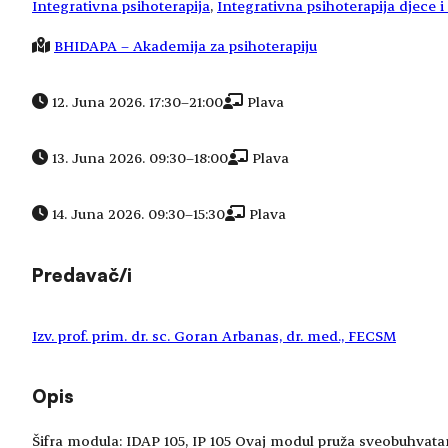
Integrativna psihoterapija
, 
Integrativna psihoterapija djece 
BHIDAPA – Akademija za psihoterapiju
12. Juna 2026. 17:30
–
21:00
Plava
13. Juna 2026. 09:30
–
18:00
Plava
14. Juna 2026. 09:30
–
15:30
Plava
Predavač/i
Izv. prof. prim. dr. sc. Goran Arbanas, dr. med., FECSM
Opis
Šifra modula: IDAP 105, IP 105 Ovaj modul pruža sveobuhvatan 