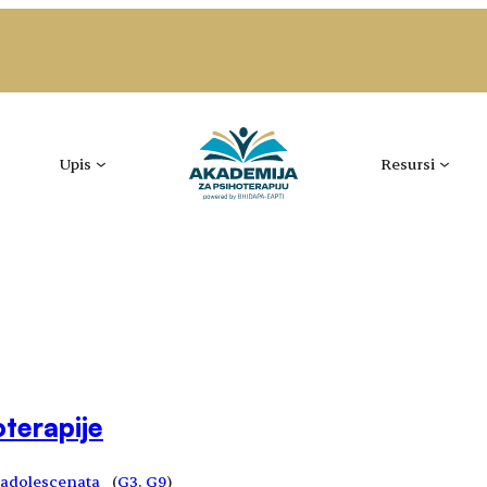
Upis
Resursi
terapije
i adolescenata
(
G3
, 
G9
)