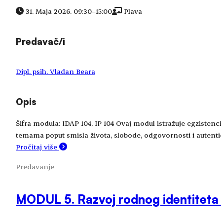
31. Maja 2026. 09:30
–
15:00
Plava
Predavač/i
Dipl. psih. Vladan Beara
Opis
Šifra modula: IDAP 104, IP 104 Ovaj modul istražuje egzistenci
temama poput smisla života, slobode, odgovornosti i autentičn
Pročitaj više
Predavanje
MODUL 5. Razvoj rodnog identiteta i