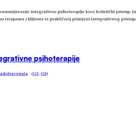
azumijevanje integrativne psihoterapije kroz holistički pristup, int
terapeuta i klijenta te praktičnoj primjeni integrativnog pristupa
egrativne psihoterapije
i adolescenata
(
G3
, 
G9
)