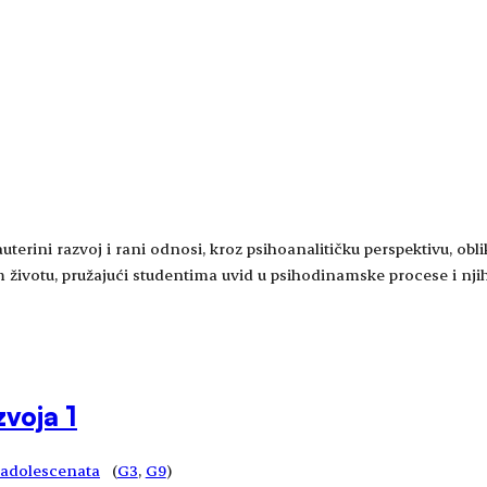
uterini razvoj i rani odnosi, kroz psihoanalitičku perspektivu, obl
 životu, pružajući studentima uvid u psihodinamske procese i njih
voja 1
i adolescenata
(
G3
, 
G9
)