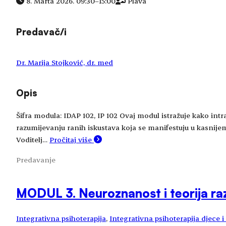
8. Marta 2026. 09:30
–
15:00
Plava
Predavač/i
Dr. Marija Stojković, dr. med
Opis
Šifra modula: IDAP 102, IP 102 Ovaj modul istražuje kako intra
razumijevanju ranih iskustava koja se manifestuju u kasnijem
Voditelj…
Pročitaj više
Predavanje
MODUL 3. Neuroznanost i teorija raz
Integrativna psihoterapija
, 
Integrativna psihoterapija djece 