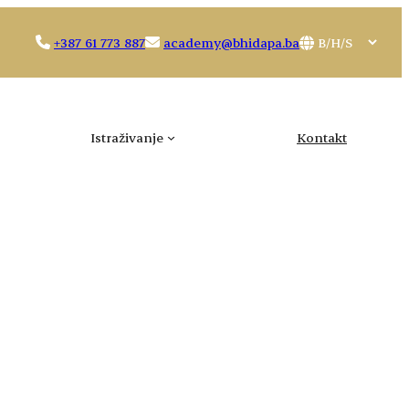
Choose
+387 61 773 887
academy@bhidapa.ba
a
language
Istraživanje
Kontakt