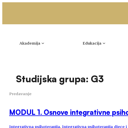
Idi
na
sadržaj
Akademija
Edukacija
Studijska grupa:
G3
Predavanje
MODUL 1. Osnove integrativne psiho
Integrativna psihoterapija
, 
Integrativna psihoterapija djece 