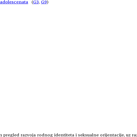
i adolescenata
(
G3
, 
G9
)
pregled razvoja rodnog identiteta i seksualne orijentacije, uz raz