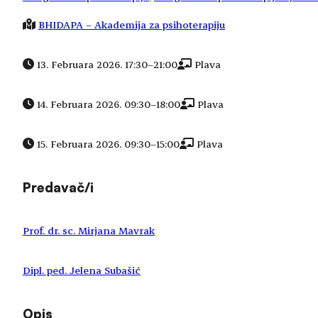
BHIDAPA – Akademija za psihoterapiju
13. Februara 2026. 17:30
–
21:00
Plava
14. Februara 2026. 09:30
–
18:00
Plava
15. Februara 2026. 09:30
–
15:00
Plava
Predavač/i
Prof. dr. sc. Mirjana Mavrak
Dipl. ped. Jelena Subašić
Opis