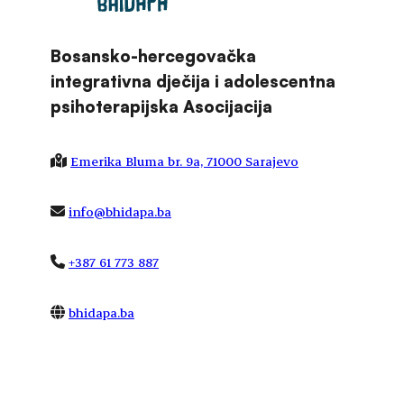
Bosansko-hercegovačka
integrativna dječija i adolescentna
psihoterapijska Asocijacija
Emerika Bluma br. 9a, 71000 Sarajevo
info@bhidapa.ba
+387 61 773 887
bhidapa.ba