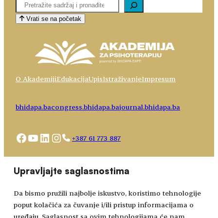
Pretaga
Vrati se na početak
O Akademiji
Edukacija
Upis
Istraživanje
Impresum
bhidapa.ba
congress.bhidapa.ba
journal.bhidapa.ba
Facebook
YouTube
LinkedIn
Instagram
+387 61 773 887
Choose
academy@bhidapa.ba
Upravljajte saglasnostima
a
language
Da bismo pružili najbolje iskustvo, koristimo tehnologije
poput kolačića za čuvanje i/ili pristup informacijama o
uređaju. Saglasnost sa ovim tehnologijama će nam