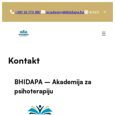
Idi
na
Choose
+387 61 773 887
academy@bhidapa.ba
sadržaj
a
language
Kontakt
BHIDAPA – Akademija za
psihoterapiju