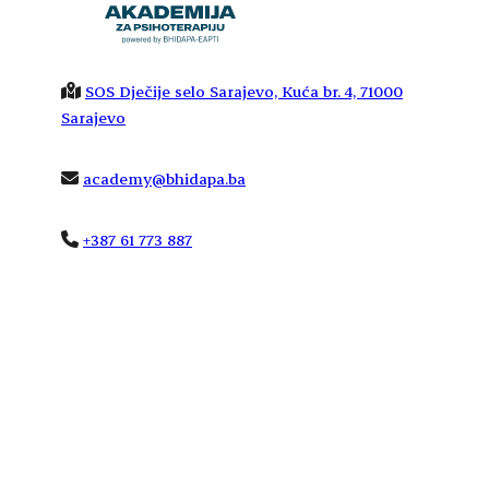
SOS Dječije selo Sarajevo, Kuća br. 4, 71000
Sarajevo
academy@bhidapa.ba
+387 61 773 887