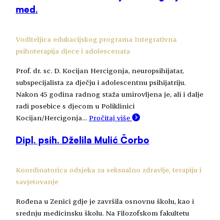
med.
Voditeljica edukacijskog programa Integrativna
psihoterapija djece i adolescenata
Prof. dr. sc. D. Kocijan Hercigonja, neuropsihijatar,
subspecijalista za dječju i adolescentnu psihijatriju.
Nakon 45 godina radnog staža umirovljena je, ali i dalje
radi posebice s djecom u Poliklinici
Kocijan/Hercigonja…
Pročitaj više
Dipl. psih. Dželila Mulić Čorbo
Koordinatorica odsjeka za seksualno zdravlje, terapiju i
savjetovanje
Rođena u Zenici gdje je završila osnovnu školu, kao i
srednju medicinsku školu. Na Filozofskom fakultetu