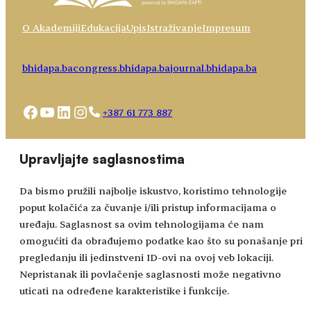
O Akademiji
Edukacija
Upis
Istraživanje
Impresum
bhidapa.ba
congress.bhidapa.ba
journal.bhidapa.ba
Facebook
YouTube
LinkedIn
Instagram
+387 61 773 887
Choose
academy@bhidapa.ba
Upravljajte saglasnostima
a
language
Da bismo pružili najbolje iskustvo, koristimo tehnologije
poput kolačića za čuvanje i/ili pristup informacijama o
uređaju. Saglasnost sa ovim tehnologijama će nam
omogućiti da obrađujemo podatke kao što su ponašanje pri
pregledanju ili jedinstveni ID-ovi na ovoj veb lokaciji.
Nepristanak ili povlačenje saglasnosti može negativno
uticati na određene karakteristike i funkcije.