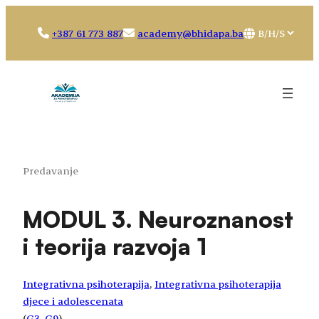
Idi
na
Choose
+387 61 773 887
academy@bhidapa.ba
sadržaj
a
language
Predavanje
MODUL 3. Neuroznanost
i teorija razvoja 1
Integrativna psihoterapija
, 
Integrativna psihoterapija
djece i adolescenata
(
G3
, 
G9
)