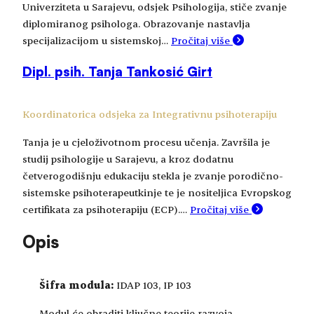
Univerziteta u Sarajevu, odsjek Psihologija, stiče zvanje
diplomiranog psihologa. Obrazovanje nastavlja
specijalizacijom u sistemskoj…
Pročitaj više
Dipl. psih. Tanja Tankosić Girt
Koordinatorica odsjeka za Integrativnu psihoterapiju
Tanja je u cjeloživotnom procesu učenja. Završila je
studij psihologije u Sarajevu, a kroz dodatnu
četverogodišnju edukaciju stekla je zvanje porodično-
sistemske psihoterapeutkinje te je nositeljica Evropskog
certifikata za psihoterapiju (ECP).…
Pročitaj više
Opis
Šifra modula:
IDAP 103, IP 103
Modul će obraditi ključne teorije razvoja,