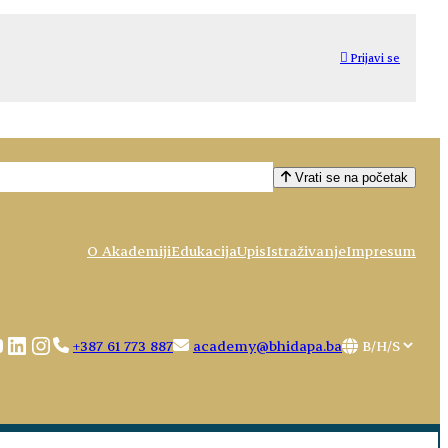
Prijavi se
Vrati se na početak
O Akademiji
Edukacija
Upis
Istraživanje
Impresum
ebook
ouTube
LinkedIn
Instagram
Choose
+387 61 773 887
academy@bhidapa.ba
a
language