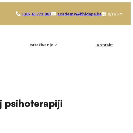
Choose
+387 61 773 887
academy@bhidapa.ba
a
language
Istraživanje
Kontakt
 psihoterapiji