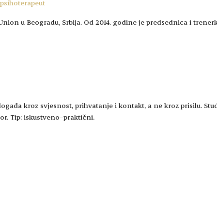
 psihoterapeut
Union u Beogradu, Srbija. Od 2014. godine je predsednica i trenerk
ađa kroz svjesnost, prihvatanje i kontakt, a ne kroz prisilu. Stud
r. Tip: iskustveno–praktični.