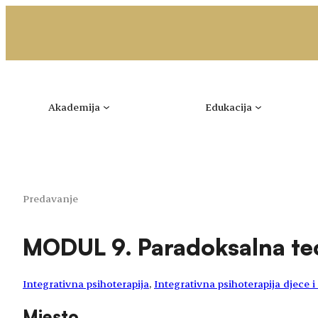
Idi
na
sadržaj
Akademija
Edukacija
Predavanje
MODUL 9. Paradoksalna teor
Integrativna psihoterapija
, 
Integrativna psihoterapija djece 
Mjesto