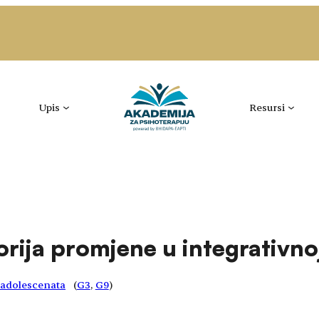
Upis
Resursi
ija promjene u integrativnoj
i adolescenata
(
G3
, 
G9
)