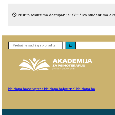
Pristup resursima dostupan je isključivo studentima Aka
Pretaga
bhidapa.ba
congress.bhidapa.ba
journal.bhidapa.ba