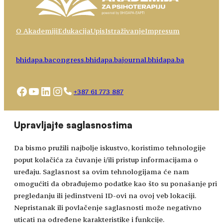
O Akademiji
Edukacija
Upis
Istraživanje
Impresum
bhidapa.ba
congress.bhidapa.ba
journal.bhidapa.ba
Facebook
YouTube
LinkedIn
Instagram
+387 61 773 887
Choose
academy@bhidapa.ba
Upravljajte saglasnostima
a
language
Da bismo pružili najbolje iskustvo, koristimo tehnologije
poput kolačića za čuvanje i/ili pristup informacijama o
uređaju. Saglasnost sa ovim tehnologijama će nam
omogućiti da obrađujemo podatke kao što su ponašanje pri
pregledanju ili jedinstveni ID-ovi na ovoj veb lokaciji.
Nepristanak ili povlačenje saglasnosti može negativno
uticati na određene karakteristike i funkcije.