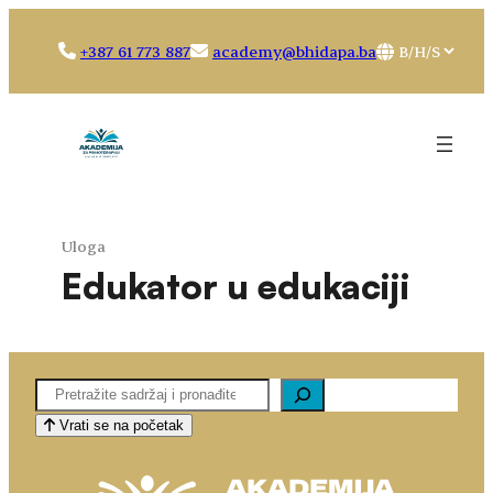
Idi
na
Choose
+387 61 773 887
academy@bhidapa.ba
sadržaj
a
language
Uloga
Edukator u edukaciji
Pretaga
Vrati se na početak