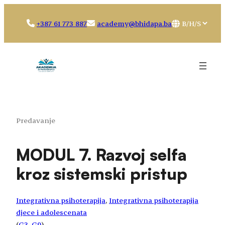
Idi
na
Choose
+387 61 773 887
academy@bhidapa.ba
sadržaj
a
language
Predavanje
MODUL 7. Razvoj selfa
kroz sistemski pristup
Integrativna psihoterapija
, 
Integrativna psihoterapija
djece i adolescenata
(
G3
, 
G9
)