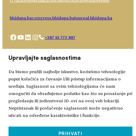
O Akademiji
Edukacija
Upis
Istraživanje
Impresum
bhidapa.ba
congress.bhidapa.ba
journal.bhidapa.ba
Facebook
YouTube
LinkedIn
Instagram
+387 61 773 887
Choose
academy@bhidapa.ba
Upravljajte saglasnostima
a
language
Da bismo pružili najbolje iskustvo, koristimo tehnologije
poput kolačića za čuvanje i/ili pristup informacijama o
uređaju. Saglasnost sa ovim tehnologijama će nam
omogućiti da obrađujemo podatke kao što su ponašanje pri
pregledanju ili jedinstveni ID-ovi na ovoj veb lokaciji.
Nepristanak ili povlačenje saglasnosti može negativno
uticati na određene karakteristike i funkcije.
PRIHVATI