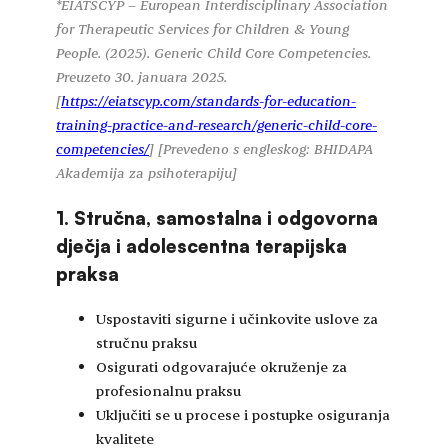
*EIATSCYP – European Interdisciplinary Association
for Therapeutic Services for Children & Young
People. (2025). Generic Child Core Competencies.
Preuzeto 30. januara 2025.
[
https://eiatscyp.com/standards-for-education-
training-practice-and-research/generic-child-core-
competencies/
] [Prevedeno s engleskog: BHIDAPA
Akademija za psihoterapiju]
1. Stručna, samostalna i odgovorna
dječja i adolescentna terapijska
praksa
Uspostaviti sigurne i učinkovite uslove za
stručnu praksu
Osigurati odgovarajuće okruženje za
profesionalnu praksu
Uključiti se u procese i postupke osiguranja
kvalitete