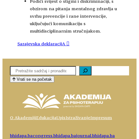
Podići svijest o stigmi i diskriminaciji, s
obzirom na pitanja mentalnog zdravlja u
svrhu prevencije i rane intervencije,
uključujući komunikaciju s
multidisciplinarnim stručnjakom.
Sarajevska deklaracijA
Pretaga
Vrati se na početak
O Akademiji
Edukacija
Upis
Istraživanje
Impresum
bhidapa.ba
congress.bhidapa.ba
journal.bhidapa.ba