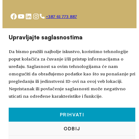
Facebook
YouTube
LinkedIn
Instagram
+387 61 773 887
Choose
academy@bhidapa.ba
Upravljajte saglasnostima
a
language
Da bismo pružili najbolje iskustvo, koristimo tehnologije
poput kolačića za čuvanje i/ili pristup informacijama o
uređaju. Saglasnost sa ovim tehnologijama će nam
omogućiti da obrađujemo podatke kao što su ponašanje pri
pregledanju ili jedinstveni ID-ovi na ovoj veb lokaciji.
Nepristanak ili povlačenje saglasnosti može negativno
uticati na određene karakteristike i funkcije.
PRIHVATI
Sva prava zadržana © 2024-2026.
ODBIJ
BHIDAPA
– Bosansko-hercegovačka integrativna