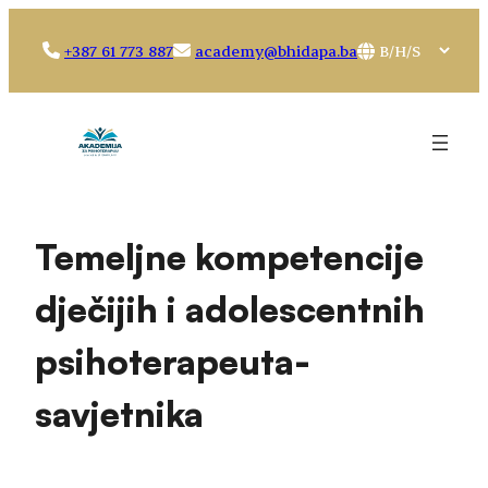
Idi
na
Choose
+387 61 773 887
academy@bhidapa.ba
sadržaj
a
language
Temeljne kompetencije
dječijih i adolescentnih
psihoterapeuta-
savjetnika