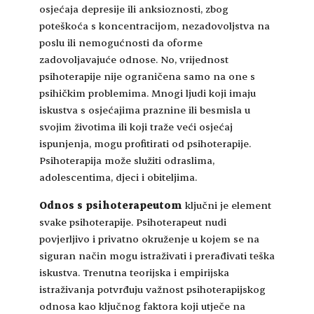
osjećaja depresije ili anksioznosti, zbog
poteškoća s koncentracijom, nezadovoljstva na
poslu ili nemogućnosti da oforme
zadovoljavajuće odnose. No, vrijednost
psihoterapije nije ograničena samo na one s
psihičkim problemima. Mnogi ljudi koji imaju
iskustva s osjećajima praznine ili besmisla u
svojim životima ili koji traže veći osjećaj
ispunjenja, mogu profitirati od psihoterapije.
Psihoterapija može služiti odraslima,
adolescentima, djeci i obiteljima.
Odnos s psihoterapeutom
ključni je element
svake psihoterapije. Psihoterapeut nudi
povjerljivo i privatno okruženje u kojem se na
siguran način mogu istraživati i prerađivati teška
iskustva. Trenutna teorijska i empirijska
istraživanja potvrđuju važnost psihoterapijskog
odnosa kao ključnog faktora koji utječe na