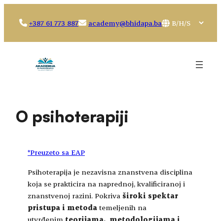
Idi
na
Choose
+387 61 773 887
academy@bhidapa.ba
sadržaj
a
language
O psihoterapiji
*Preuzeto sa EAP
Psihoterapija je nezavisna znanstvena disciplina
koja se prakticira na naprednoj, kvalificiranoj i
znanstvenoj razini. Pokriva
široki spektar
pristupa i metoda
temeljenih na
utvrđenim
teorijama, metodologijama i