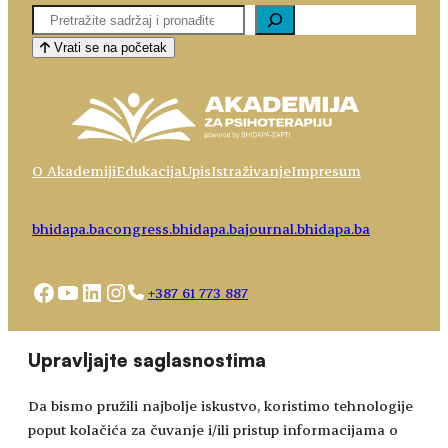
Pretaga
Vrati se na početak
O Akademiji
Edukacija
Upis
Istraživanje
Impresum
bhidapa.ba
congress.bhidapa.ba
journal.bhidapa.ba
Facebook
YouTube
LinkedIn
Instagram
+387 61 773 887
Choose
academy@bhidapa.ba
Upravljajte saglasnostima
a
language
Da bismo pružili najbolje iskustvo, koristimo tehnologije
poput kolačića za čuvanje i/ili pristup informacijama o