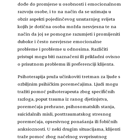
dođe do promjene u osobnosti i emocionalnom
razvoju osobe, i to na način da se uzimaju u
obzir aspekti pojedinčevog unutarnjeg svijeta
kojih je dotična osoba možda nesvjesna te na
način da joj se pomogne razumjeti i promijeniti
duboke i često nesvjesne emocionalne
probleme i probleme u odnosima. Različiti
pristupi mogu biti naznačeni ili prikladni ovisno
o prisutnom problemu ili preferenciji klijenta.
Psihoterapija pruža učinkoviti tretman za ljude s
ozbiljnim psihičkim poremećajima. Ljudi mogu
tražiti pomoć psihoterapeuta zbog specifičnih
razloga, poput trauma iz ranog djetinjstva,
poremećaja prehrane, psihosomatskih stanja,
suicidalnih misli, posttraumatskog stresnog
poremećaja, opsesivnog ponašanja ili fobičnih
anksioznosti. U neki drugim situacijama, klijenti
traže pomoć zbog načelnog sveprisutnog