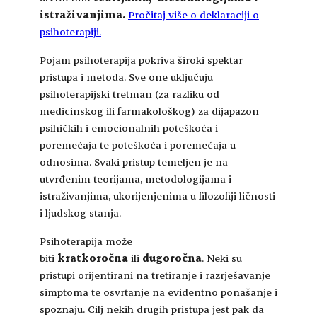
istraživanjima.
Pročitaj više o deklaraciji o
psihoterapiji.
Pojam psihoterapija pokriva široki spektar
pristupa i metoda. Sve one uključuju
psihoterapijski tretman (za razliku od
medicinskog ili farmakološkog) za dijapazon
psihičkih i emocionalnih poteškoća i
poremećaja te poteškoća i poremećaja u
odnosima. Svaki pristup temeljen je na
utvrđenim teorijama, metodologijama i
istraživanjima, ukorijenjenima u filozofiji ličnosti
i ljudskog stanja.
Psihoterapija može
biti
kratkoročna
ili
dugoročna
. Neki su
pristupi orijentirani na tretiranje i razrješavanje
simptoma te osvrtanje na evidentno ponašanje i
spoznaju. Cilj nekih drugih pristupa jest pak da