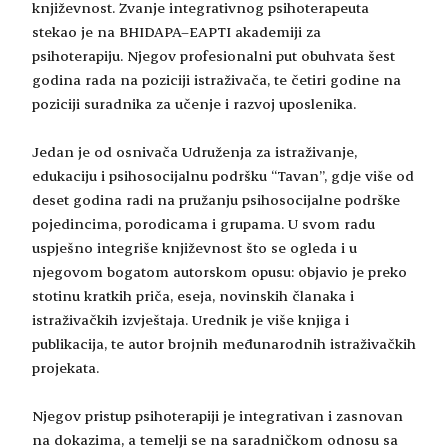
književnost. Zvanje integrativnog psihoterapeuta
stekao je na BHIDAPA–EAPTI akademiji za
psihoterapiju. Njegov profesionalni put obuhvata šest
godina rada na poziciji istraživača, te četiri godine na
poziciji suradnika za učenje i razvoj uposlenika.
Jedan je od osnivača Udruženja za istraživanje,
edukaciju i psihosocijalnu podršku “Tavan”, gdje više od
deset godina radi na pružanju psihosocijalne podrške
pojedincima, porodicama i grupama. U svom radu
uspješno integriše književnost što se ogleda i u
njegovom bogatom autorskom opusu: objavio je preko
stotinu kratkih priča, eseja, novinskih članaka i
istraživačkih izvještaja. Urednik je više knjiga i
publikacija, te autor brojnih međunarodnih istraživačkih
projekata.
Njegov pristup psihoterapiji je integrativan i zasnovan
na dokazima, a temelji se na saradničkom odnosu sa