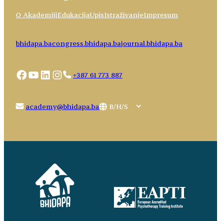
O Akademiji
Edukacija
Upis
Istraživanje
Impresum
bhidapa.ba
congress.bhidapa.ba
journal.bhidapa.ba
Facebook
YouTube
LinkedIn
Instagram
+387 61 773 887
Choose
academy@bhidapa.ba
a
language