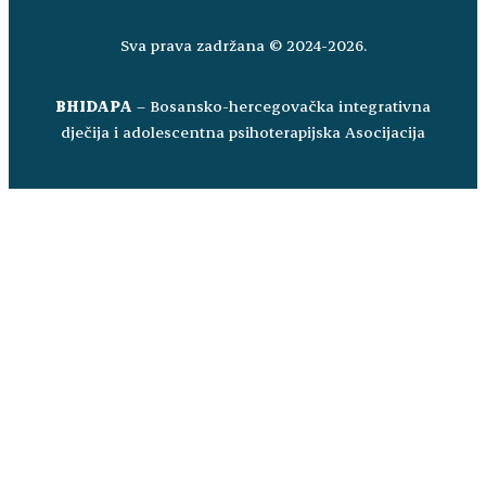
Sva prava zadržana © 2024-2026.
BHIDAPA
– Bosansko-hercegovačka integrativna
dječija i adolescentna psihoterapijska Asocijacija