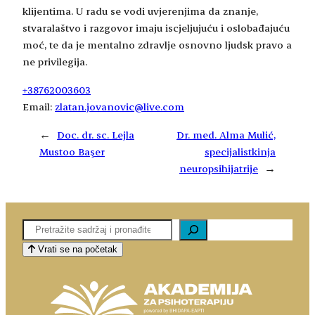
klijentima. U radu se vodi uvjerenjima da znanje,
stvaralaštvo i razgovor imaju iscjeljujuću i oslobađajuću
moć, te da je mentalno zdravlje osnovno ljudsk pravo a
ne privilegija.
+38762003603
Email:
zlatan.jovanovic@live.com
←
Doc. dr. sc. Lejla
Dr. med. Alma Mulić,
Mustoo Başer
specijalistkinja
neuropsihijatrije
→
Pretaga
Vrati se na početak