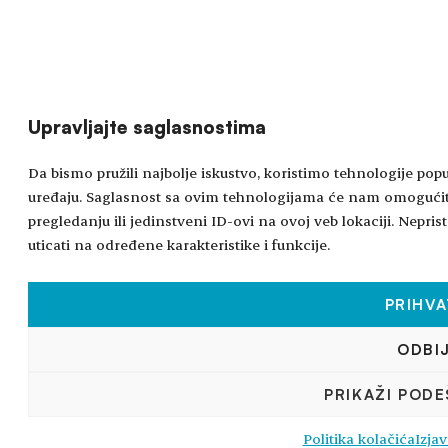
Upravljajte saglasnostima
Da bismo pružili najbolje iskustvo, koristimo tehnologije popu
uređaju. Saglasnost sa ovim tehnologijama će nam omogućit
pregledanju ili jedinstveni ID-ovi na ovoj veb lokaciji. Nepr
uticati na određene karakteristike i funkcije.
PRIHVA
ODBI
PRIKAŽI POD
Politika kolačića
Izjav