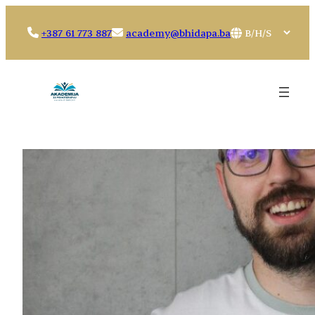
Idi
na
Choose
+387 61 773 887
academy@bhidapa.ba
sadržaj
a
language