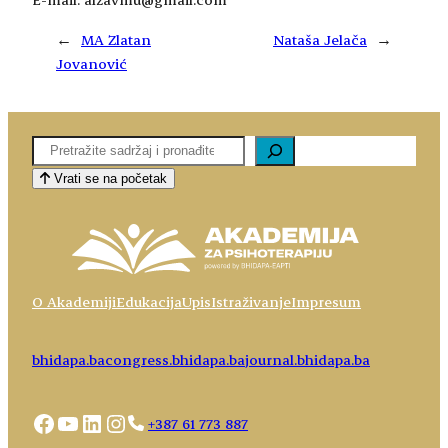
←
MA Zlatan
Nataša Jelača
→
Jovanović
Pretaga
Vrati se na početak
O Akademiji
Edukacija
Upis
Istraživanje
Impresum
bhidapa.ba
congress.bhidapa.ba
journal.bhidapa.ba
Facebook
YouTube
LinkedIn
Instagram
+387 61 773 887