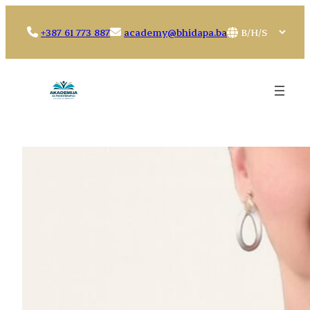
Idi
na
Choose
+387 61 773 887
academy@bhidapa.ba
sadržaj
a
language