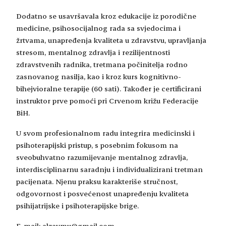
Dodatno se usavršavala kroz edukacije iz porodične
medicine, psihosocijalnog rada sa svjedocima i
žrtvama, unapređenja kvaliteta u zdravstvu, upravljanja
stresom, mentalnog zdravlja i rezilijentnosti
zdravstvenih radnika, tretmana počinitelja rodno
zasnovanog nasilja, kao i kroz kurs kognitivno-
bihejvioralne terapije (60 sati). Također je certificirani
instruktor prve pomoći pri Crvenom križu Federacije
BiH.
U svom profesionalnom radu integrira medicinski i
psihoterapijski pristup, s posebnim fokusom na
sveobuhvatno razumijevanje mentalnog zdravlja,
interdisciplinarnu saradnju i individualizirani tretman
pacijenata. Njenu praksu karakteriše stručnost,
odgovornost i posvećenost unapređenju kvaliteta
psihijatrijske i psihoterapijske brige.
E-mail:
alzavmu@gmail.com