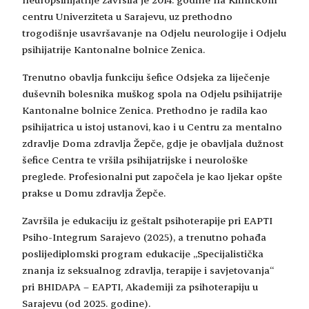
centru Univerziteta u Sarajevu, uz prethodno
trogodišnje usavršavanje na Odjelu neurologije i Odjelu
psihijatrije Kantonalne bolnice Zenica.
Trenutno obavlja funkciju šefice Odsjeka za liječenje
duševnih bolesnika muškog spola na Odjelu psihijatrije
Kantonalne bolnice Zenica. Prethodno je radila kao
psihijatrica u istoj ustanovi, kao i u Centru za mentalno
zdravlje Doma zdravlja Žepče, gdje je obavljala dužnost
šefice Centra te vršila psihijatrijske i neurološke
preglede. Profesionalni put započela je kao ljekar opšte
prakse u Domu zdravlja Žepče.
Završila je edukaciju iz geštalt psihoterapije pri EAPTI
Psiho-Integrum Sarajevo (2025), a trenutno pohađa
poslijediplomski program edukacije „Specijalistička
znanja iz seksualnog zdravlja, terapije i savjetovanja“
pri BHIDAPA – EAPTI, Akademiji za psihoterapiju u
Sarajevu (od 2025. godine).