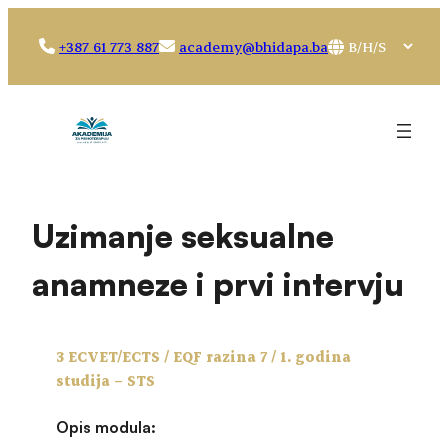
Idi
na
Choose
+387 61 773 887
academy@bhidapa.ba
sadržaj
a
language
Uzimanje seksualne
anamneze i prvi intervju
3 ECVET/ECTS / EQF razina 7 / 1. godina
studija – STS
Opis modula: