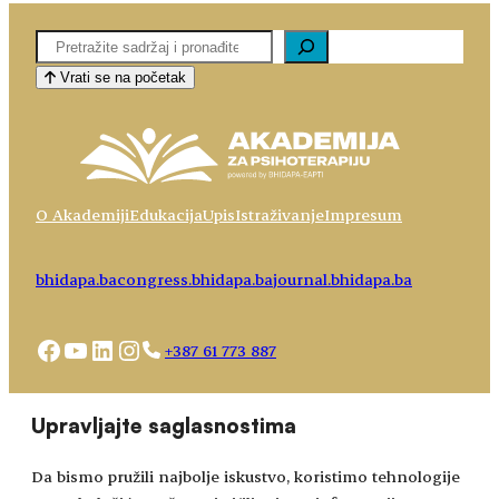
Pretaga
Vrati se na početak
O Akademiji
Edukacija
Upis
Istraživanje
Impresum
bhidapa.ba
congress.bhidapa.ba
journal.bhidapa.ba
Facebook
YouTube
LinkedIn
Instagram
+387 61 773 887
Choose
academy@bhidapa.ba
Upravljajte saglasnostima
a
language
Da bismo pružili najbolje iskustvo, koristimo tehnologije