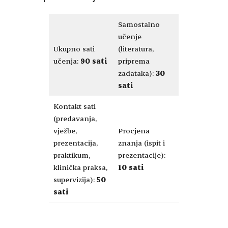
Samostalno
učenje
Ukupno sati
(literatura,
učenja:
90 sati
priprema
zadataka):
30
sati
Kontakt sati
(predavanja,
vježbe,
Procjena
prezentacija,
znanja (ispit i
praktikum,
prezentacije):
klinička praksa,
10 sati
supervizija):
50
sati