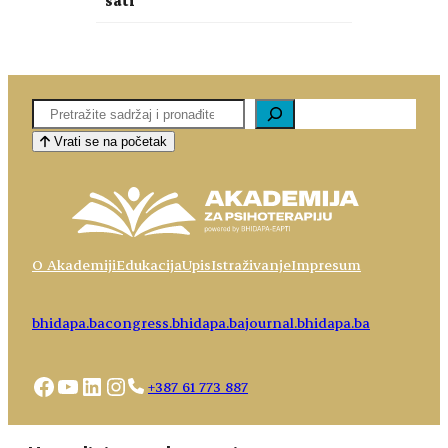
sati
Pretaga
Vrati se na početak
O Akademiji
Edukacija
Upis
Istraživanje
Impresum
bhidapa.ba
congress.bhidapa.ba
journal.bhidapa.ba
Facebook
YouTube
LinkedIn
Instagram
+387 61 773 887