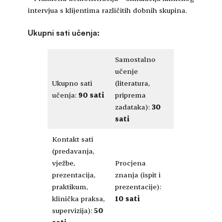
intervjua s klijentima različitih dobnih skupina.
Ukupni sati učenja:
Samostalno
učenje
Ukupno sati
(literatura,
učenja:
90 sati
priprema
zadataka):
30
sati
Kontakt sati
(predavanja,
vježbe,
Procjena
prezentacija,
znanja (ispit i
praktikum,
prezentacije):
klinička praksa,
10 sati
supervizija):
50