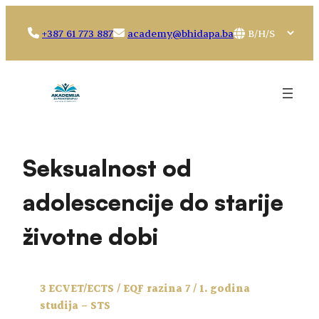
Idi
na
Choose
+387 61 773 887
academy@bhidapa.ba
sadržaj
a
language
Seksualnost od
adolescencije do starije
životne dobi
3 ECVET/ECTS / EQF razina 7 / 1. godina
studija – STS