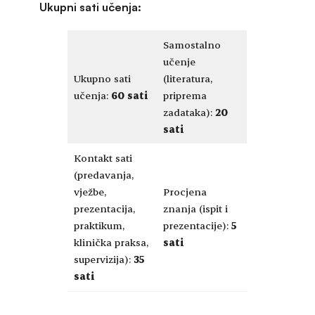
Ukupni sati učenja:
Samostalno
učenje
Ukupno sati
(literatura,
učenja:
60 sati
priprema
zadataka):
20
sati
Kontakt sati
(predavanja,
vježbe,
Procjena
prezentacija,
znanja (ispit i
praktikum,
prezentacije):
5
klinička praksa,
sati
supervizija):
35
sati