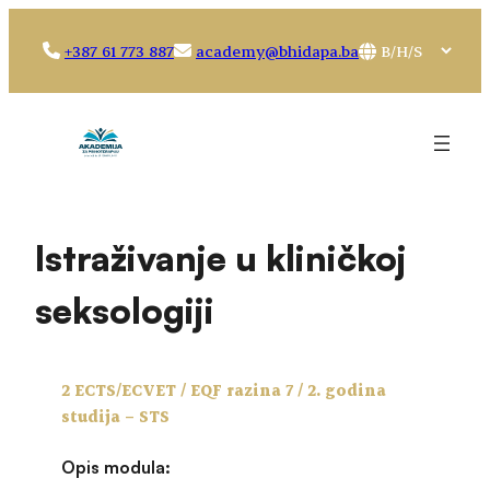
Idi
na
Choose
+387 61 773 887
academy@bhidapa.ba
sadržaj
a
language
Istraživanje u kliničkoj
seksologiji
2 ECTS/ECVET / EQF razina 7 / 2. godina
studija – STS
Opis modula: