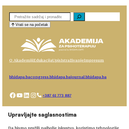
Pretaga
Vrati se na početak
O Akademiji
Edukacija
Upis
Istraživanje
Impresum
bhidapa.ba
congress.bhidapa.ba
journal.bhidapa.ba
Facebook
YouTube
LinkedIn
Instagram
+387 61 773 887
Choose
academy@bhidapa.ba
Upravljajte saglasnostima
a
language
Da bismo pružili najbolje iskustvo, koristimo tehnologije