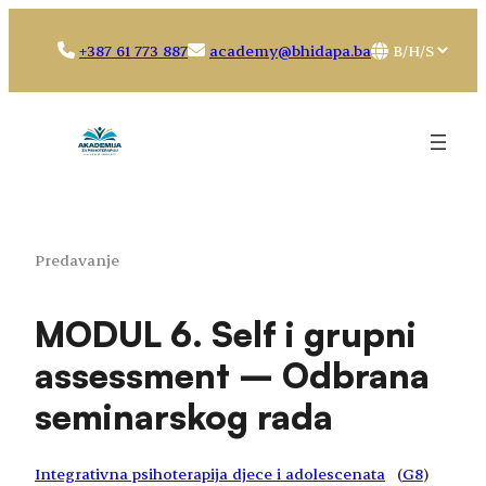
Idi
na
Choose
+387 61 773 887
academy@bhidapa.ba
sadržaj
a
language
Predavanje
MODUL 6. Self i grupni
assessment – Odbrana
seminarskog rada
Integrativna psihoterapija djece i adolescenata
(
G8
)