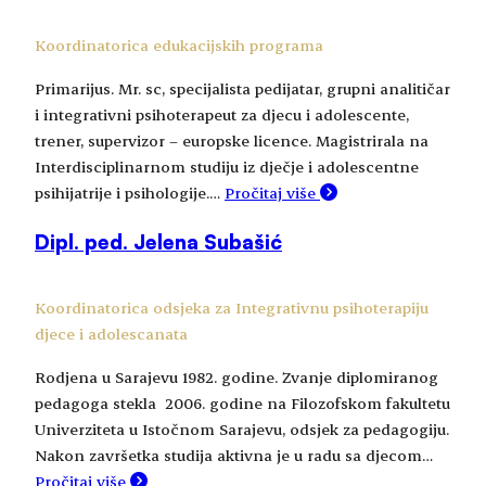
Koordinatorica edukacijskih programa
Primarijus. Mr. sc, specijalista pedijatar, grupni analitičar
i integrativni psihoterapeut za djecu i adolescente,
trener, supervizor – europske licence. Magistrirala na
Interdisciplinarnom studiju iz dječje i adolescentne
psihijatrije i psihologije.…
Pročitaj više
Dipl. ped. Jelena Subašić
Koordinatorica odsjeka za Integrativnu psihoterapiju
djece i adolescanata
Rodjena u Sarajevu 1982. godine. Zvanje diplomiranog
pedagoga stekla 2006. godine na Filozofskom fakultetu
Univerziteta u Istočnom Sarajevu, odsjek za pedagogiju.
Nakon završetka studija aktivna je u radu sa djecom…
Pročitaj više