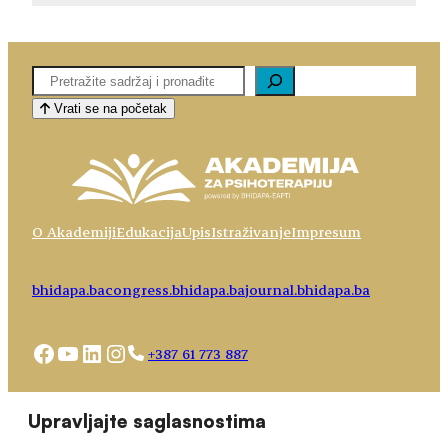
Pretaga
Vrati se na početak
O Akademiji
Edukacija
Upis
Istraživanje
Impresum
bhidapa.ba
congress.bhidapa.ba
journal.bhidapa.ba
Facebook
YouTube
LinkedIn
Instagram
+387 61 773 887
Choose
academy@bhidapa.ba
Upravljajte saglasnostima
a