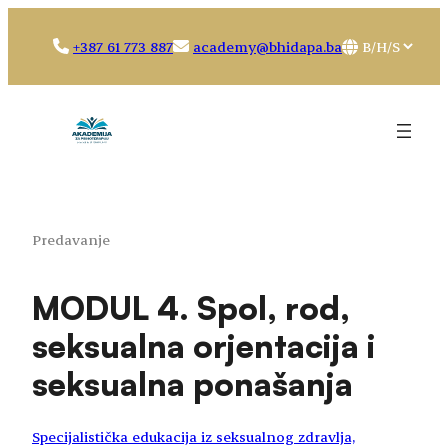
Idi
na
Choose
+387 61 773 887
academy@bhidapa.ba
sadržaj
a
language
Predavanje
MODUL 4. Spol, rod,
seksualna orjentacija i
seksualna ponašanja
Specijalistička edukacija iz seksualnog zdravlja,