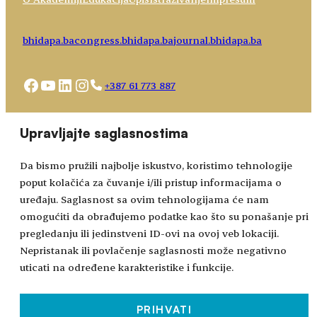
bhidapa.ba
congress.bhidapa.ba
journal.bhidapa.ba
Facebook
YouTube
LinkedIn
Instagram
+387 61 773 887
Choose
academy@bhidapa.ba
Upravljajte saglasnostima
a
language
Da bismo pružili najbolje iskustvo, koristimo tehnologije
poput kolačića za čuvanje i/ili pristup informacijama o
uređaju. Saglasnost sa ovim tehnologijama će nam
omogućiti da obrađujemo podatke kao što su ponašanje pri
pregledanju ili jedinstveni ID-ovi na ovoj veb lokaciji.
Nepristanak ili povlačenje saglasnosti može negativno
uticati na određene karakteristike i funkcije.
PRIHVATI