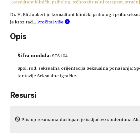
Konsultant klinički psiholog, psihoseksualni terapeut, stručn
Dr. H. Eli Joubert je konsultant klinički psiholog i psihose
je kroz rad…
Pročitaj više
Opis
Šifra modula:
STS 104
Spol, rod, seksualna orijentacija Seksualna ponašanja; Sp
fantazije Seksualne igračke.
Resursi
Pristup resursima dostupan je isključivo studentima Aka