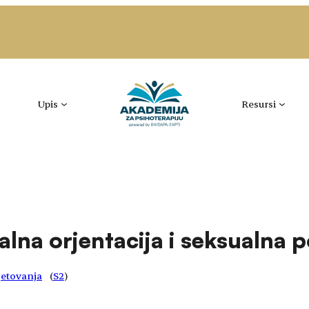
Upis
Resursi
lna orjentacija i seksualna 
vjetovanja
(
S2
)