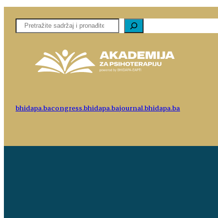
Pretaga
bhidapa.ba
congress.bhidapa.ba
journal.bhidapa.ba