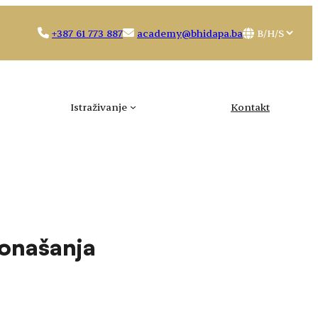
Choose
+387 61 773 887
academy@bhidapa.ba
a
language
Istraživanje
Kontakt
ponašanja