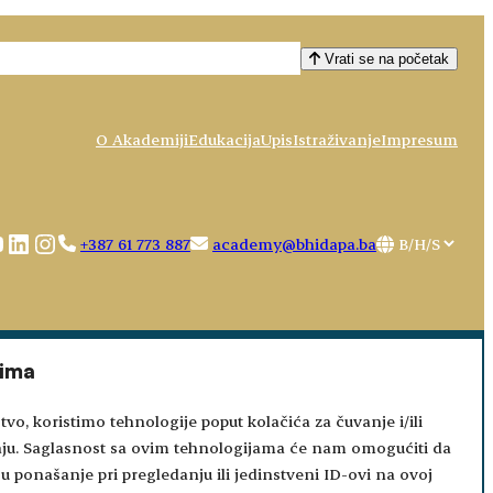
Vrati se na početak
O Akademiji
Edukacija
Upis
Istraživanje
Impresum
ebook
ouTube
LinkedIn
Instagram
Choose
+387 61 773 887
academy@bhidapa.ba
a
language
tima
tvo, koristimo tehnologije poput kolačića za čuvanje i/ili
aju. Saglasnost sa ovim tehnologijama će nam omogućiti da
 ponašanje pri pregledanju ili jedinstveni ID-ovi na ovoj