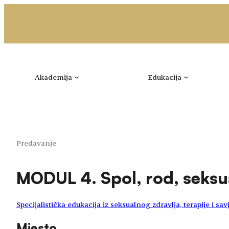
Idi
na
sadržaj
Akademija
Edukacija
Predavanje
MODUL 4. Spol, rod, seksua
Specijalistička edukacija iz seksualnog zdravlja, terapije i sa
Mjesto