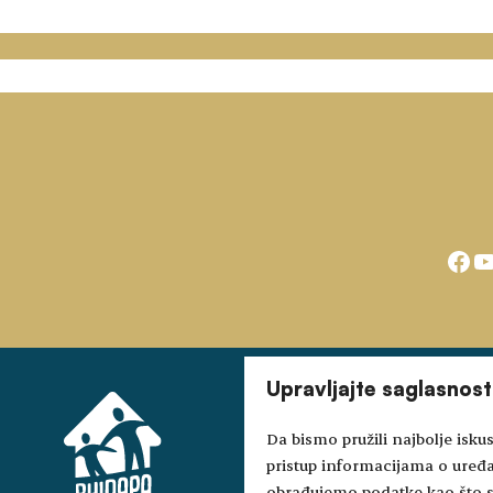
Fac
Y
Upravljajte saglasnos
Da bismo pružili najbolje iskus
pristup informacijama o uređ
obrađujemo podatke kao što su