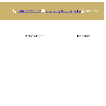
Choose
+387 61 773 887
academy@bhidapa.ba
a
language
Istraživanje
Kontakt