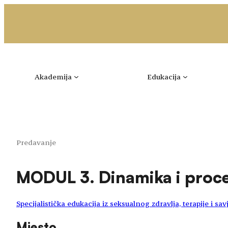
Idi
na
sadržaj
Akademija
Edukacija
Predavanje
MODUL 3. Dinamika i proc
Specijalistička edukacija iz seksualnog zdravlja, terapije i sa
Mjesto