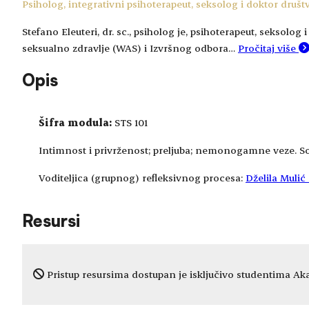
Psiholog, integrativni psihoterapeut, seksolog i doktor društ
Stefano Eleuteri, dr. sc., psiholog je, psihoterapeut, seksolo
seksualno zdravlje (WAS) i Izvršnog odbora…
Pročitaj više
Opis
Šifra modula:
STS 101
Intimnost i privrženost; preljuba; nemonogamne veze. Soc
Voditeljica (grupnog) refleksivnog procesa:
Dželila Mulić
Resursi
Pristup resursima dostupan je isključivo studentima Aka