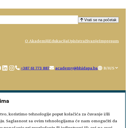
Vrati se na početak
O Akademiji
Edukacija
Upis
Istraživanje
Impresum
ebook
ouTube
LinkedIn
Instagram
Choose
+387 61 773 887
academy@bhidapa.ba
a
language
tima
tvo, koristimo tehnologije poput kolačića za čuvanje i/ili
aju. Saglasnost sa ovim tehnologijama će nam omogućiti da
 ponašanje pri pregledanju ili jedinstveni ID-ovi na ovoj