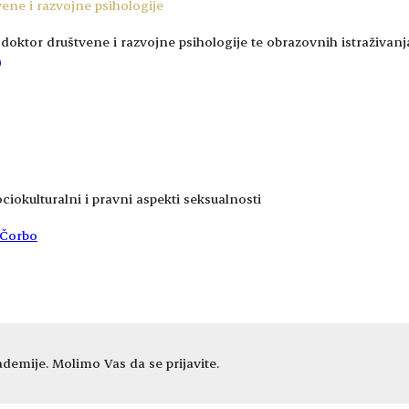
vene i razvojne psihologije
g i doktor društvene i razvojne psihologije te obrazovnih istraživa
iokulturalni i pravni aspekti seksualnosti
 Čorbo
demije. Molimo Vas da se prijavite.