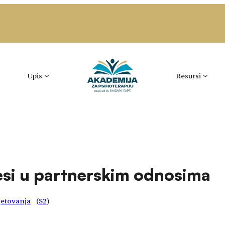
Upis
Resursi
esi u partnerskim odnosima
vjetovanja
(
S2
)