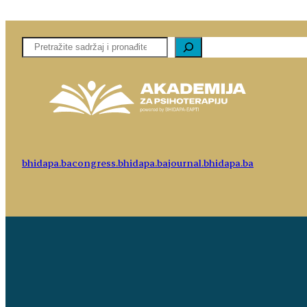
Pretaga
bhidapa.ba
congress.bhidapa.ba
journal.bhidapa.ba