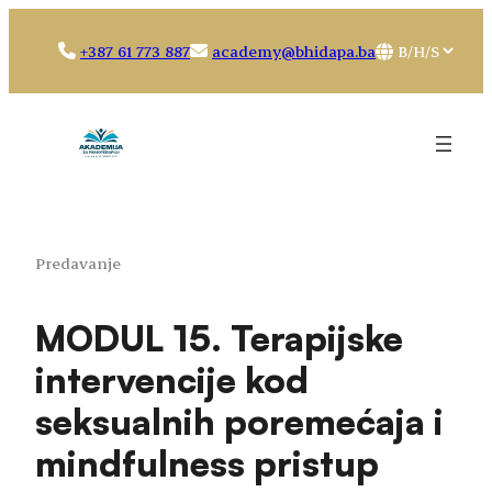
Idi
na
Choose
+387 61 773 887
academy@bhidapa.ba
sadržaj
a
language
Predavanje
MODUL 15. Terapijske
intervencije kod
seksualnih poremećaja i
mindfulness pristup