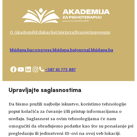
O Akademiji
Edukacija
Upis
Istraživanje
Impresum
bhidapa.ba
congress.bhidapa.ba
journal.bhidapa.ba
Facebook
YouTube
LinkedIn
Instagram
+387 61 773 887
Choose
academy@bhidapa.ba
Upravljajte saglasnostima
a
language
Da bismo pružili najbolje iskustvo, koristimo tehnologije
poput kolačića za čuvanje i/ili pristup informacijama o
uređaju. Saglasnost sa ovim tehnologijama će nam
omogućiti da obrađujemo podatke kao što su ponašanje pri
pregledanju ili jedinstveni ID-ovi na ovoj veb lokaciji.