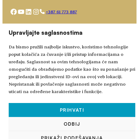
Facebook
YouTube
LinkedIn
Instagram
+387 61 773 887
Choose
academy@bhidapa.ba
Upravljajte saglasnostima
a
language
Da bismo pružili najbolje iskustvo, koristimo tehnologije
poput kolačića za čuvanje i/ili pristup informacijama o
uređaju. Saglasnost sa ovim tehnologijama će nam
omogućiti da obrađujemo podatke kao što su ponašanje pri
pregledanju ili jedinstveni ID-ovi na ovoj veb lokaciji.
Nepristanak ili povlačenje saglasnosti može negativno
uticati na određene karakteristike i funkcije.
PRIHVATI
Sva prava zadržana © 2024-2026.
ODBIJ
BHIDAPA
– Bosansko-hercegovačka integrativna
PRIKAŽI PODEŠAVANJA