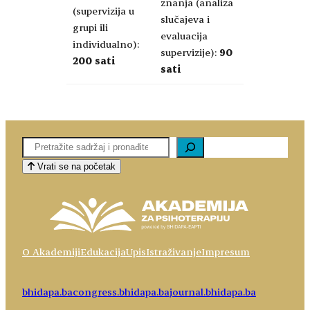
znanja (analiza
(supervizija u
slučajeva i
grupi ili
evaluacija
individualno):
supervizije):
90
200 sati
sati
Pretaga
Vrati se na početak
O Akademiji
Edukacija
Upis
Istraživanje
Impresum
bhidapa.ba
congress.bhidapa.ba
journal.bhidapa.ba