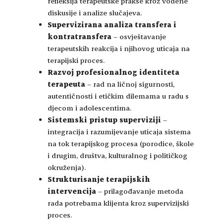
refleksija terapeutske prakse kroz vođene
diskusije i analize slučajeva.
Supervizirana analiza transfera i
kontratransfera
– osvještavanje
terapeutskih reakcija i njihovog uticaja na
terapijski proces.
Razvoj profesionalnog identiteta
terapeuta
– rad na ličnoj sigurnosti,
autentičnosti i etičkim dilemama u radu s
djecom i adolescentima.
Sistemski pristup superviziji
–
integracija i razumijevanje uticaja sistema
na tok terapijskog procesa (porodice, škole
i drugim, društva, kulturalnog i političkog
okruženja).
Strukturisanje terapijskih
intervencija
– prilagođavanje metoda
rada potrebama klijenta kroz supervizijski
proces.