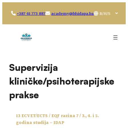
Idi
na
Choose
+387 61 773 887
academy@bhidapa.ba
sadržaj
a
language
Supervizija
kliničke/psihoterapijske
prakse
13 ECVET/ECTS / EQF razina 7 / 3., 4. i 5.
godina studija – IDAP