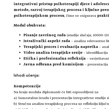
integrativni pristup psihoterapiji djece i adoles
metode, razvoj terapijskog procesa i ključne preo
psihoterapijskom procesu
, čime se osigurava
prakt
Modul obuhvata:
Pisanje završnog rada
(studije slučaja, 10000-130
Istraživački aspekt rada
– analiza relevantne lit
Terapijski proces i evaluacija napretka
– anal
Video analiza terapijske sesije
– identifikacija
Etička i profesionalna refleksija
– osvještavan
Javna odbrana pred komisijom
– prezentacija
Ishodi učenja:
Kompetencije
Na kraju modula diplomanti će biti osposobljeni za:
a) Samostalnu izradu i prezentaciju integrativne studije s
b) Stručnu analizu terapijskog procesa uz refleksiju ključ