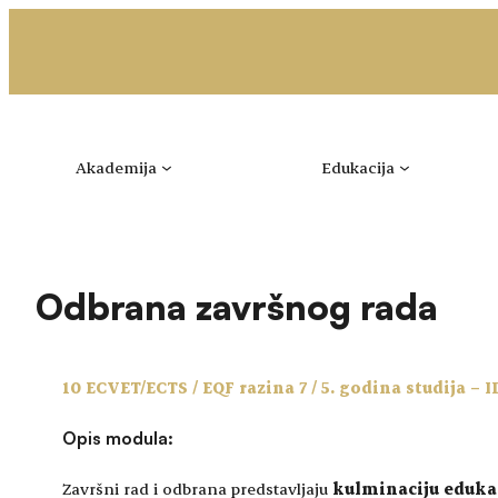
Idi
na
sadržaj
Akademija
Edukacija
Odbrana završnog rada
10 ECVET/ECTS / EQF razina 7 / 5. godina studija – 
Opis modula:
Završni rad i odbrana predstavljaju
kulminaciju eduka