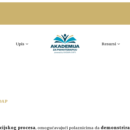
Upis
Resursi
IDAP
cijskog procesa
, omogućavajući polaznicima da
demonstriraj