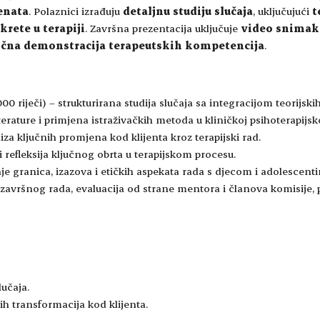
cenata
. Polaznici izrađuju
detaljnu studiju slučaja
, uključujući
t
krete u terapiji
. Završna prezentacija uključuje
video snimak 
ična demonstracija terapeutskih kompetencija
.
00 riječi) – strukturirana studija slučaja sa integracijom teorijskih
erature i primjena istraživačkih metoda u kliničkoj psihoterapijsko
iza ključnih promjena kod klijenta kroz terapijski rad.
 i refleksija ključnog obrta u terapijskom procesu.
je granica, izazova i etičkih aspekata rada s djecom i adolescent
 završnog rada, evaluacija od strane mentora i članova komisije,
lučaja.
nih transformacija kod klijenta.