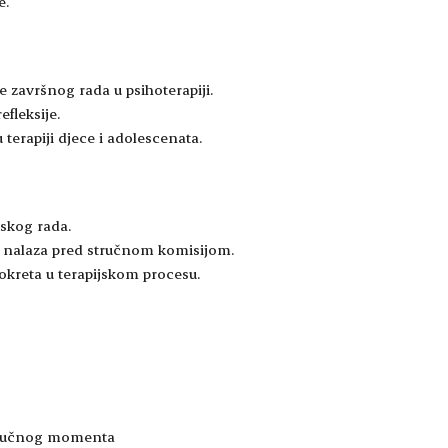
e.
 završnog rada u psihoterapiji.
efleksije.
terapiji djece i adolescenata.
jskog rada.
kih nalaza pred stručnom komisijom.
okreta u terapijskom procesu.
 ključnog momenta