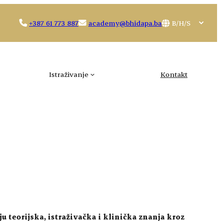
Choose
+387 61 773 887
academy@bhidapa.ba
a
language
Istraživanje
Kontakt
u teorijska, istraživačka i klinička znanja kroz