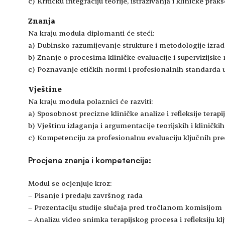
c) Kritičku integraciju teorije, istraživanja i kliničke praks
Znanja
Na kraju modula diplomanti će steći:
a) Dubinsko razumijevanje strukture i metodologije izrade
b) Znanje o procesima kliničke evaluacije i supervizijske r
c) Poznavanje etičkih normi i profesionalnih standarda u 
Vještine
Na kraju modula polaznici će razviti:
a) Sposobnost precizne kliničke analize i refleksije terapi
b) Vještinu izlaganja i argumentacije teorijskih i klinič
c) Kompetenciju za profesionalnu evaluaciju ključnih pre
Procjena znanja i kompetencija:
Modul se ocjenjuje kroz:
– Pisanje i predaju završnog rada
– Prezentaciju studije slučaja pred tročlanom komisijom
– Analizu video snimka terapijskog procesa i refleksiju