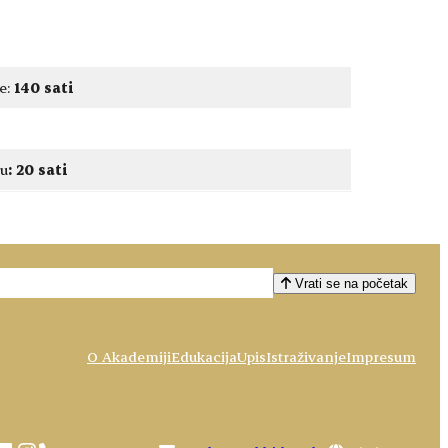
je:
140 sati
nu
:
20 sati
Vrati se na početak
O Akademiji
Edukacija
Upis
Istraživanje
Impresum