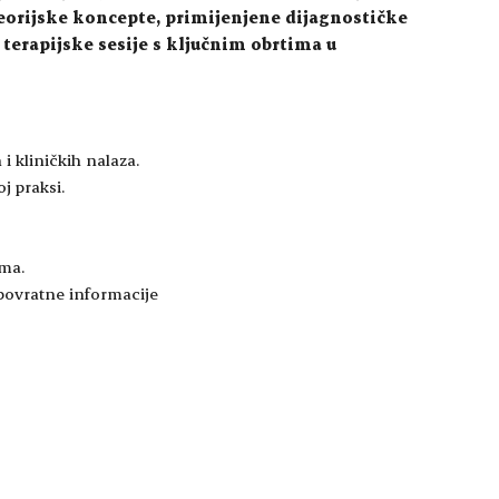
eorijske koncepte, primijenjene dijagnostičke
terapijske sesije s ključnim obrtima u
 i kliničkih nalaza.
j praksi.
ima.
 povratne informacije