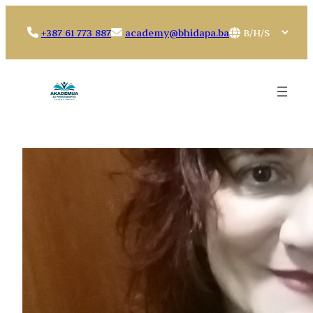
Idi
na
Choose
+387 61 773 887
academy@bhidapa.ba
sadržaj
a
language