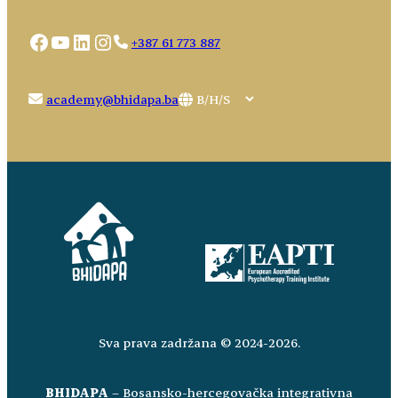
Facebook
YouTube
LinkedIn
Instagram
+387 61 773 887
Choose
academy@bhidapa.ba
a
language
Sva prava zadržana © 2024-2026.
BHIDAPA
– Bosansko-hercegovačka integrativna