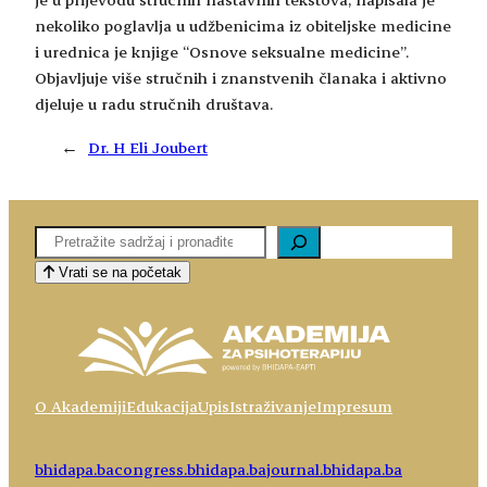
nekoliko poglavlja u udžbenicima iz obiteljske medicine
i urednica je knjige “Osnove seksualne medicine”.
Objavljuje više stručnih i znanstvenih članaka i aktivno
djeluje u radu stručnih društava.
←
Dr. H Eli Joubert
Pretaga
Vrati se na početak
O Akademiji
Edukacija
Upis
Istraživanje
Impresum
bhidapa.ba
congress.bhidapa.ba
journal.bhidapa.ba