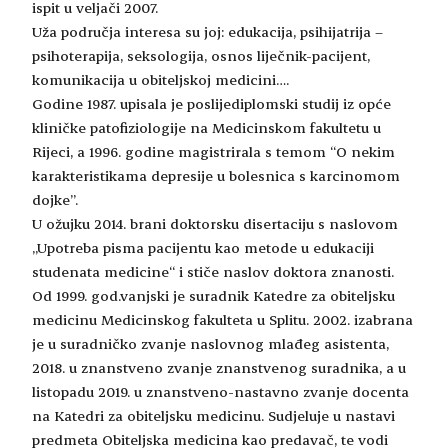
ispit u veljači 2007.
Uža područja interesa su joj: edukacija, psihijatrija –
psihoterapija, seksologija, osnos liječnik-pacijent,
komunikacija u obiteljskoj medicini….
Godine 1987. upisala je poslijediplomski studij iz opće
kliničke patofiziologije na Medicinskom fakultetu u
Rijeci, a 1996. godine magistrirala s temom “O nekim
karakteristikama depresije u bolesnica s karcinomom
dojke”.
U ožujku 2014. brani doktorsku disertaciju s naslovom
„Upotreba pisma pacijentu kao metode u edukaciji
studenata medicine“ i stiče naslov doktora znanosti.
Od 1999. god.vanjski je suradnik Katedre za obiteljsku
medicinu Medicinskog fakulteta u Splitu. 2002. izabrana
je u suradničko zvanje naslovnog mlađeg asistenta,
2018. u znanstveno zvanje znanstvenog suradnika, a u
listopadu 2019. u znanstveno-nastavno zvanje docenta
na Katedri za obiteljsku medicinu. Sudjeluje u nastavi
predmeta Obiteljska medicina kao predavač, te vodi