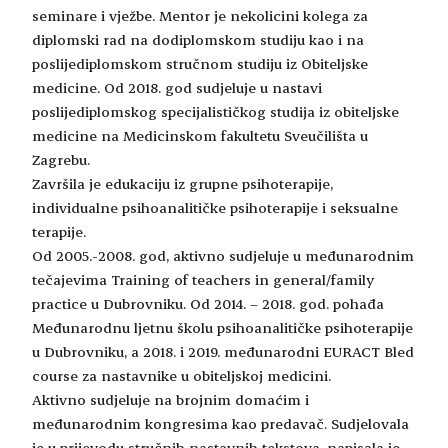
seminare i vježbe. Mentor je nekolicini kolega za
diplomski rad na dodiplomskom studiju kao i na
poslijediplomskom stručnom studiju iz Obiteljske
medicine. Od 2018. god sudjeluje u nastavi
poslijediplomskog specijalističkog studija iz obiteljske
medicine na Medicinskom fakultetu Sveučilišta u
Zagrebu.
Završila je edukaciju iz grupne psihoterapije,
individualne psihoanalitičke psihoterapije i seksualne
terapije.
Od 2005.-2008. god, aktivno sudjeluje u međunarodnim
tečajevima Training of teachers in general/family
practice u Dubrovniku. Od 2014. – 2018. god. pohađa
Međunarodnu ljetnu školu psihoanalitičke psihoterapije
u Dubrovniku, a 2018. i 2019. međunarodni EURACT Bled
course za nastavnike u obiteljskoj medicini.
Aktivno sudjeluje na brojnim domaćim i
međunarodnim kongresima kao predavač. Sudjelovala
je u prijevodu stručnih nastavnih tekstova, napisala je