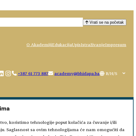
Vrati se na početak
O Akademiji
Edukacija
Upis
Istraživanje
Impresum
book
uTube
LinkedIn
Instagram
Choose
+387 61 773 887
academy@bhidapa.ba
a
language
tima
tvo, koristimo tehnologije poput kolačića za čuvanje i/ili
aju. Saglasnost sa ovim tehnologijama će nam omogućiti da