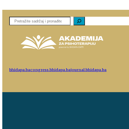
Pretaga
bhidapa.ba
congress.bhidapa.ba
journal.bhidapa.ba