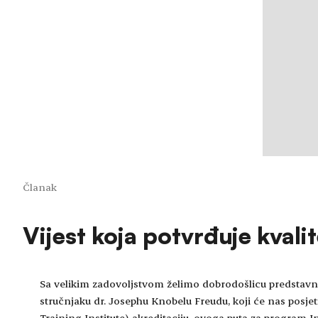
Članak
Vijest koja potvrđuje kvali
Sa velikim zadovoljstvom želimo dobrodošlicu predstavn
stručnjaku dr. Josephu Knobelu Freudu, koji će nas posjet
Training Institute) akreditaciju, ovoga puta za program In