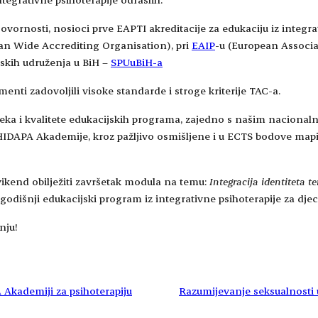
rnosti, nosioci prve EAPTI akreditacije za edukaciju iz integrati
an Wide Accrediting Organisation), pri
EAIP
-u (European Associa
jskih udruženja u BiH –
SPUuBiH-a
menti zadovoljili visoke standarde i stroge kriterije TAC-a.
eka i kvalitete edukacijskih programa, zajedno s našim nacionaln
IDAPA Akademije, kroz pažljivo osmišljene i u ECTS bodove mapir
vikend obilježiti završetak modula na temu:
Integracija identiteta t
odišnji edukacijski program iz integrativne psihoterapije za djec
nju!
 Akademiji za psihoterapiju
Razumijevanje seksualnosti u