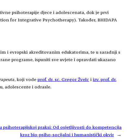
vne psihoterapije djece i adolescenata, dok je prvi
tion for Integrative Psychotherapy). Također, BHIDAPA
im i evropski akreditovanim edukatorima, te u saradnji s
ane programe, ispuniti sve uvjete i opravdati ukazano
erapeuta
, koji vode
prof. dr. sc. Gregor Žvelc
i
izv. prof. dr.
u, adolescente i odrasle.
 psihoterapijskoj praksi: Od osjetljivosti do kompetencija
kroz bio-psiho-socijalni i humanistički okvir
→