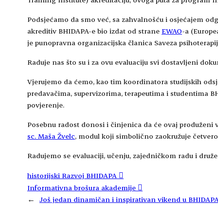
Podsjećamo da smo već, sa zahvalnošću i osjećajem odgovo
akreditiv BHIDAPA-e bio izdat od strane
EWAO
-a (Europe
je punopravna organizacijska članica Saveza psihoterapi
Raduje nas što su i za ovu evaluaciju svi dostavljeni doku
Vjerujemo da ćemo, kao tim koordinatora studijskih odsj
predavačima, supervizorima, terapeutima i studentima BH
povjerenje.
Posebnu radost donosi i činjenica da će ovaj produženi 
sc. Maša Žvelc
, modul koji simbolično zaokružuje četverog
Radujemo se evaluaciji, učenju, zajedničkom radu i druže
historijski Razvoj BHIDAPA
Informativna brošura akademije
←
Još jedan dinamičan i inspirativan vikend u BHIDAPA