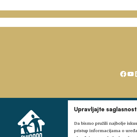
Face
Yo
Upravljajte saglasnos
Da bismo pružili najbolje iskus
pristup informacijama o uređ