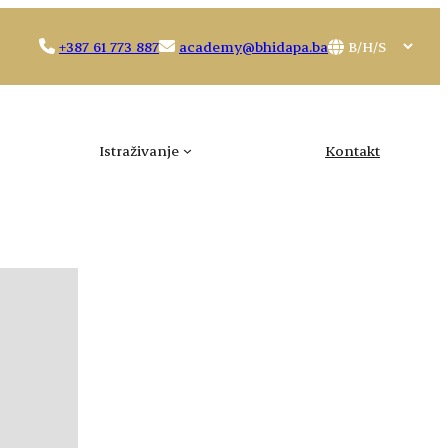
Choose
+387 61 773 887
academy@bhidapa.ba
a
language
Istraživanje
Kontakt