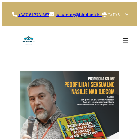
Idi
na
Choose
+387 61 773 887
academy@bhidapa.ba
sadržaj
a
language