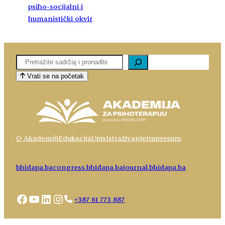
psiho-socijalni i
humanistički okvir
Pretaga
Vrati se na početak
O Akademiji
Edukacija
Upis
Istraživanje
Impresum
bhidapa.ba
congress.bhidapa.ba
journal.bhidapa.ba
Facebook
YouTube
LinkedIn
Instagram
+387 61 773 887