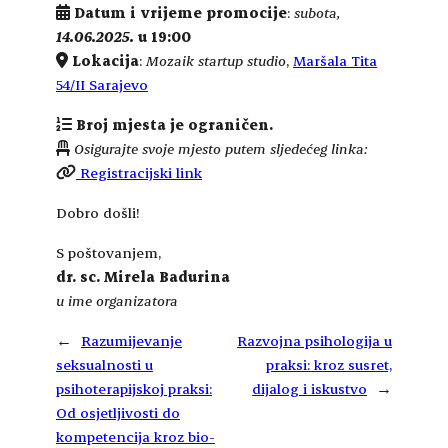
Datum i vrijeme promocije
:
subota,
14.06.2025.
u 19:00
Lokacija
:
Mozaik startup studio
,
Maršala Tita
54/II Sarajevo
Broj mjesta je ograničen.
Osigurajte svoje mjesto putem sljedećeg linka:
Registracijski link
Dobro došli!
S poštovanjem,
dr. sc. Mirela Badurina
u ime organizatora
←
Razumijevanje
Razvojna psihologija u
seksualnosti u
praksi: kroz susret,
psihoterapijskoj praksi:
dijalog i iskustvo
→
Od osjetljivosti do
kompetencija kroz bio-