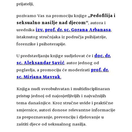
prijatelji,
pozivamo Vas na promociju knjige
„Pedofilija i
seksualno nasilje nad djecom“
, autora i
urednika
izv. prof. dr. sc. Gorana Arbanasa
,
istaknutog stručnjaka iz područja psihijatrije,
forenzike i psihoterapije.
U predstavljanju knjige sudjelovat će i
doc. dr.
sc. Aleksandar Savić
, autor jednog od
poglavlja, a promociju će moderirati
prof. dr.
sc. Mirjana Mavrak
.
Knjiga nudi sveobuhvatan i multidisciplinaran
pristup jednoj od najosjetljivijih i najvažnijih
tema današnjice. Kroz stručne uvide i praktične
smjernice, autori donose relevantne informacije
za prepoznavanje, prevenciju i djelovanje u
zaštiti djece od seksualnog nasilja.