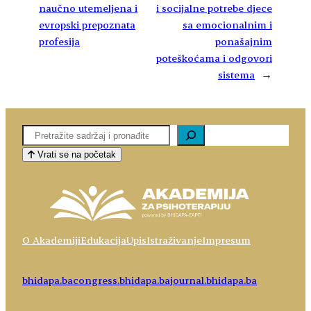
naučno utemeljena i
i socijalne potrebe djece
evropski prepoznata
sa emocionalnim i
profesija
ponašajnim
poteškoćama i odgovori
sistema
→
Pretaga
Vrati se na početak
O Akademiji
Edukacija
Upis
Istraživanje
Impresum
bhidapa.ba
congress.bhidapa.ba
journal.bhidapa.ba