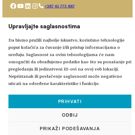
Facebook
YouTube
LinkedIn
Instagram
+387 61 773 887
Choose
academy@bhidapa.ba
Upravljajte saglasnostima
a
language
Da bismo pružili najbolje iskustvo, koristimo tehnologije
poput kolačića za čuvanje i/ili pristup informacijama o
uređaju. Saglasnost sa ovim tehnologijama će nam
omogućiti da obrađujemo podatke kao što su ponašanje pri
pregledanju ili jedinstveni ID-ovi na ovoj veb lokaciji.
Nepristanak ili povlačenje saglasnosti može negativno
uticati na određene karakteristike i funkcije.
PRIHVATI
Sva prava zadržana © 2024-2026.
ODBIJ
BHIDAPA
– Bosansko-hercegovačka integrativna
PRIKAŽI PODEŠAVANJA
dječija i adolescentna psihoterapijska Asocijacija