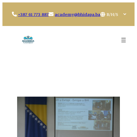
Idi
na
Choose
+387 61 773 887
academy@bhidapa.ba
sadržaj
a
language