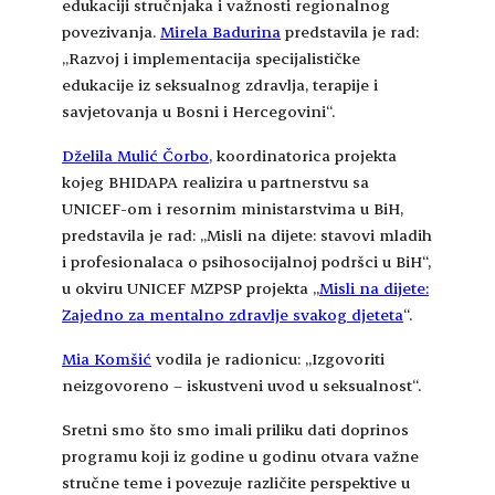
edukaciji stručnjaka i važnosti regionalnog
povezivanja.
Mirela Badurina
predstavila je rad:
„Razvoj i implementacija specijalističke
edukacije iz seksualnog zdravlja, terapije i
savjetovanja u Bosni i Hercegovini“.
Dželila Mulić Čorbo
, koordinatorica projekta
kojeg BHIDAPA realizira u partnerstvu sa
UNICEF-om i resornim ministarstvima u BiH,
predstavila je rad: „Misli na dijete: stavovi mladih
i profesionalaca o psihosocijalnoj podršci u BiH“,
u okviru UNICEF MZPSP projekta „
Misli na dijete:
Zajedno za mentalno zdravlje svakog djeteta
“.
Mia Komšić
vodila je radionicu: „Izgovoriti
neizgovoreno – iskustveni uvod u seksualnost“.
Sretni smo što smo imali priliku dati doprinos
programu koji iz godine u godinu otvara važne
stručne teme i povezuje različite perspektive u