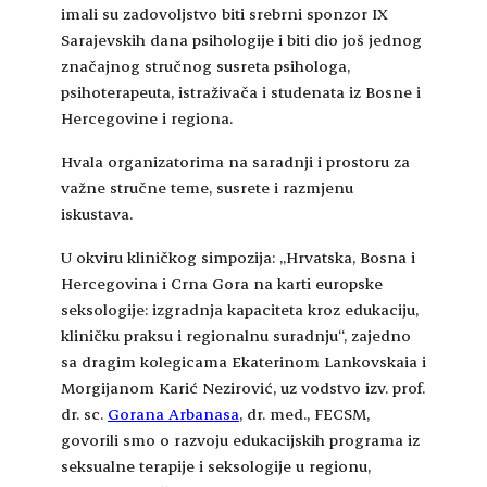
imali su zadovoljstvo biti srebrni sponzor IX
Sarajevskih dana psihologije i biti dio još jednog
značajnog stručnog susreta psihologa,
psihoterapeuta, istraživača i studenata iz Bosne i
Hercegovine i regiona.
Hvala organizatorima na saradnji i prostoru za
važne stručne teme, susrete i razmjenu
iskustava.
U okviru kliničkog simpozija: „Hrvatska, Bosna i
Hercegovina i Crna Gora na karti europske
seksologije: izgradnja kapaciteta kroz edukaciju,
kliničku praksu i regionalnu suradnju“, zajedno
sa dragim kolegicama Ekaterinom Lankovskaia i
Morgijanom Karić Nezirović, uz vodstvo izv. prof.
dr. sc.
Gorana Arbanasa
, dr. med., FECSM,
govorili smo o razvoju edukacijskih programa iz
seksualne terapije i seksologije u regionu,