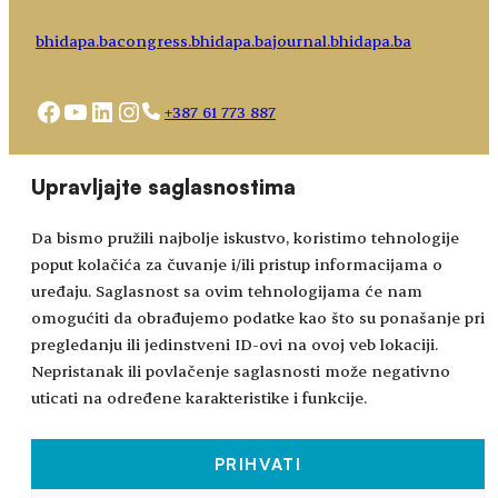
bhidapa.ba
congress.bhidapa.ba
journal.bhidapa.ba
Facebook
YouTube
LinkedIn
Instagram
+387 61 773 887
Choose
academy@bhidapa.ba
Upravljajte saglasnostima
a
language
Da bismo pružili najbolje iskustvo, koristimo tehnologije
poput kolačića za čuvanje i/ili pristup informacijama o
uređaju. Saglasnost sa ovim tehnologijama će nam
omogućiti da obrađujemo podatke kao što su ponašanje pri
pregledanju ili jedinstveni ID-ovi na ovoj veb lokaciji.
Nepristanak ili povlačenje saglasnosti može negativno
uticati na određene karakteristike i funkcije.
PRIHVATI
Sva prava zadržana © 2024-2026.