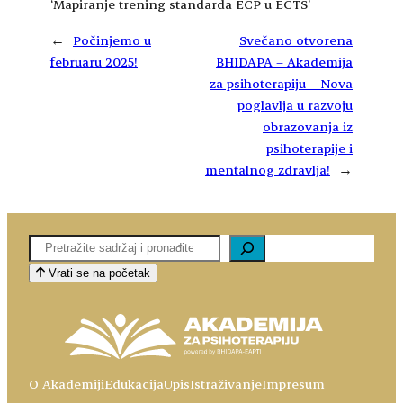
‘Mapiranje trening standarda ECP u ECTS’
←
Počinjemo u
Svečano otvorena
februaru 2025!
BHIDAPA – Akademija
za psihoterapiju – Nova
poglavlja u razvoju
obrazovanja iz
psihoterapije i
mentalnog zdravlja!
→
Pretaga
Vrati se na početak
O Akademiji
Edukacija
Upis
Istraživanje
Impresum