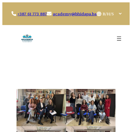
Idi
na
Choose
+387 61 773 887
academy@bhidapa.ba
sadržaj
a
language