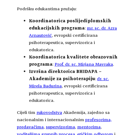
Podršku edukantima pružaju:
Koordinatorica poslijediplomskih
edukacijskih programa
:
mr. sc. dr. Azra
Arnautović
, evropski certificirana
psihoterapeutica, supervizorica i
edukatorica.
Koordinatorica kvalitete obrazovnih
programa
:
Prof. dr. sc. Mirjana Mavraka
.
Izvršna direktorica BHIDAPA –
Akademije za psihoterapiju
:
dr. sc.
Mirela Badurina
, evropski certificirana
psihoterapeutica, supervizorica i
edukatorica.
Cijeli tim
rukovodstva
Akademija, zajedno sa
nacionalnim i internacionalnim
profesorima,
predavačima
,
supervizorima
,
mentorima
,
voditeljima grupnih procesa
,
etičkim odborom
i