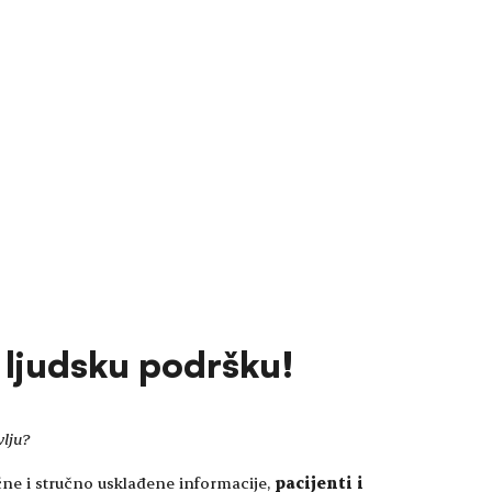
ju ljudsku podršku!
vlju?
čne i stručno usklađene informacije,
pacijenti i