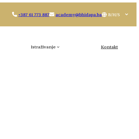
Choose
+387 61 773 887
academy@bhidapa.ba
a
language
Istraživanje
Kontakt