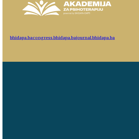
bhidapa.ba
congress.bhidapa.ba
journal.bhidapa.ba