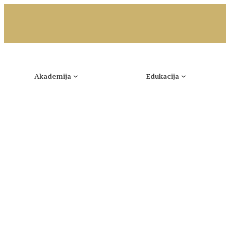
Idi
na
sadržaj
Akademija
Edukacija