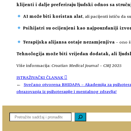
klijenti i dalje
preferiraju ljudski odnos sa struč
AI može biti koristan alat
, ali pacijenti ističu da s
Psihijatri su ocijenjeni kao najpouzdaniji izvo
Terapijska alijansa ostaje nezamjenjiva
– ono št
Tehnologija može biti vrijedan dodatak, ali ljud
Više informacija:
Croatian Medical Journal
–
CMJ 2025
ISTRAŽIVAČKI ČLANAK
←
Svečano otvorena BHIDAPA – Akademija za psihoterap
obrazovanja iz psihoterapije i mentalnog zdravlja!
Pretaga