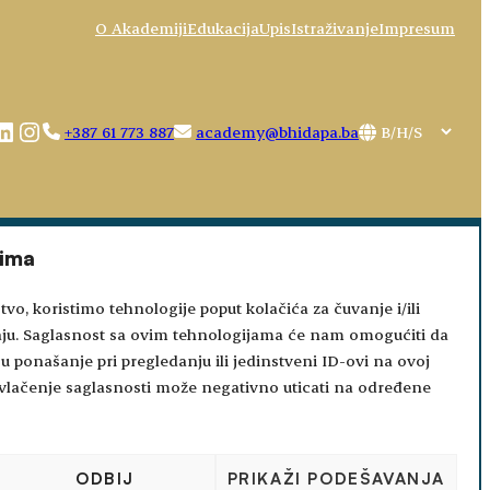
O Akademiji
Edukacija
Upis
Istraživanje
Impresum
book
uTube
LinkedIn
Instagram
Choose
+387 61 773 887
academy@bhidapa.ba
a
language
tima
tvo, koristimo tehnologije poput kolačića za čuvanje i/ili
aju. Saglasnost sa ovim tehnologijama će nam omogućiti da
 ponašanje pri pregledanju ili jedinstveni ID-ovi na ovoj
 povlačenje saglasnosti može negativno uticati na određene
ODBIJ
PRIKAŽI PODEŠAVANJA