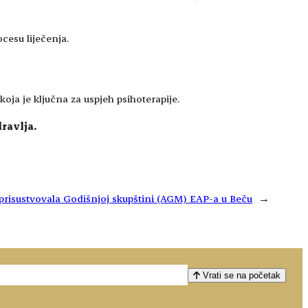
cesu liječenja.
koja je ključna za uspjeh psihoterapije.
ravlja.
risustvovala Godišnjoj skupštini (AGM) EAP-a u Beču
→
Vrati se na početak