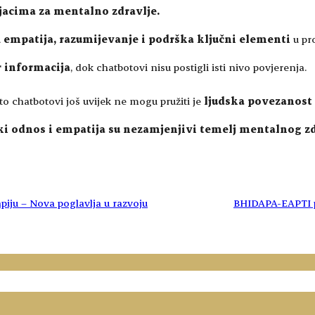
njacima za mentalno zdravlje.
u
empatija, razumijevanje i podrška ključni elementi
u pro
r informacija
, dok chatbotovi nisu postigli isti nivo povjerenja.
o chatbotovi još uvijek ne mogu pružiti je
ljudska povezanost
ski odnos i empatija su nezamjenjivi temelj mentalnog zd
iju – Nova poglavlja u razvoju
BHIDAPA-EAPTI p