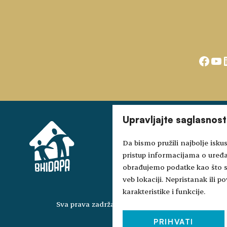
Face
Yo
Upravljajte saglasnos
Da bismo pružili najbolje iskus
pristup informacijama o uređ
obrađujemo podatke kao što su
veb lokaciji. Nepristanak ili
karakteristike i funkcije.
Sva prava zadržana © 2024-2026.
PRIHVATI