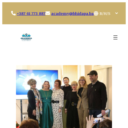
Idi
na
Choose
+387 61 773 887
academy@bhidapa.ba
sadržaj
a
language