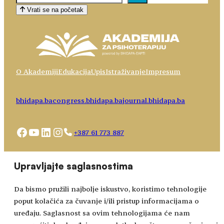
Vrati se na početak
O Akademiji
Edukacija
Upis
Istraživanje
Impresum
bhidapa.ba
congress.bhidapa.ba
journal.bhidapa.ba
Facebook
YouTube
LinkedIn
Instagram
+387 61 773 887
Choose
academy@bhidapa.ba
Upravljajte saglasnostima
a
language
Da bismo pružili najbolje iskustvo, koristimo tehnologije
poput kolačića za čuvanje i/ili pristup informacijama o
uređaju. Saglasnost sa ovim tehnologijama će nam