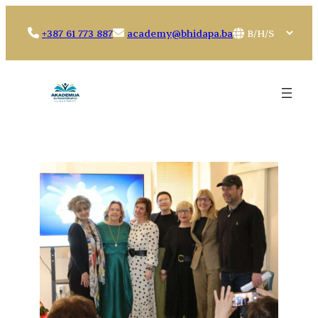
Idi
na
Choose
+387 61 773 887
academy@bhidapa.ba
sadržaj
a
language