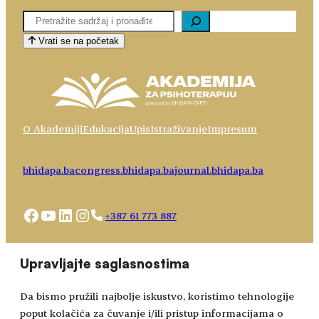
Pretaga
Vrati se na početak
O Akademiji
Edukacija
Upis
Istraživanje
Impresum
bhidapa.ba
congress.bhidapa.ba
journal.bhidapa.ba
Facebook
YouTube
LinkedIn
Instagram
+387 61 773 887
Choose
academy@bhidapa.ba
Upravljajte saglasnostima
a
language
Da bismo pružili najbolje iskustvo, koristimo tehnologije
poput kolačića za čuvanje i/ili pristup informacijama o