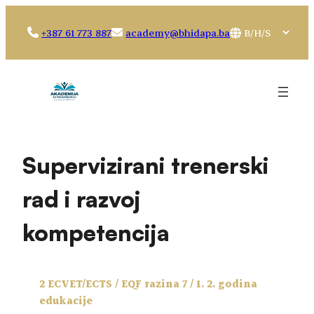
Idi
na
Choose
+387 61 773 887
academy@bhidapa.ba
sadržaj
a
language
Supervizirani trenerski
rad i razvoj
kompetencija
2 ECVET/ECTS / EQF razina 7 / 1. 2. godina
edukacije