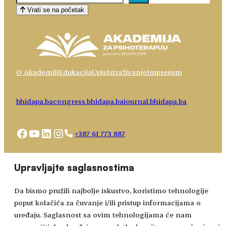
Vrati se na početak
O Akademiji
Edukacija
Upis
Istraživanje
Impresum
bhidapa.ba
congress.bhidapa.ba
journal.bhidapa.ba
Facebook
YouTube
LinkedIn
Instagram
+387 61 773 887
Choose
academy@bhidapa.ba
Upravljajte saglasnostima
a
language
Da bismo pružili najbolje iskustvo, koristimo tehnologije
poput kolačića za čuvanje i/ili pristup informacijama o
uređaju. Saglasnost sa ovim tehnologijama će nam